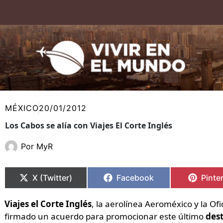
Ir
al
contenido
MÉXICO
20/01/2012
Los Cabos se alía con Viajes El Corte Inglés
Por
MyR
Compartir
Compartir
Compartir
Compartir
Compa
Compa
en
en
en
en
en
en
X (Twitter)
Facebook
Pinte
Viajes el Corte Inglés
, la aerolínea Aeroméxico y la Of
firmado un acuerdo para promocionar este último
des