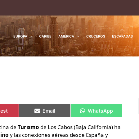
EUROPA
CARIBE
AMÉRICA
CRUCEROS
ESCAPADAS
rtir
rtir
Compartir
Compartir
Compartir
Compartir
en
en
en
en
rest
Email
WhatsApp
icina de
Turismo
de Los Cabos (Baja California) ha
tino
y las conexiones aéreas desde España y