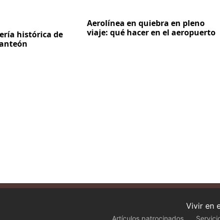
Aerolínea en quiebra en pleno
viaje: qué hacer en el aeropuerto
dería histórica de
Panteón
Vivir en
Artículos patrocinados
Servici