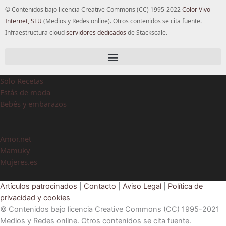
© Contenidos bajo licencia Creative Commons (CC) 1995-2022
Color Vivo
Internet, SLU
(Medios y Redes online). Otros contenidos se cita fuente.
Infraestructura cloud
servidores dedicados
de Stackscale.
Solo Recetas
Estás de moda
Bebés y embarazos
Amor.net
Mamuky
Mujeres.es
Artículos patrocinados
|
Contacto
|
Aviso Legal
|
Política de
privacidad y cookies
© Contenidos bajo licencia Creative Commons (CC) 1995-2021
Medios y Redes online. Otros contenidos se cita fuente.