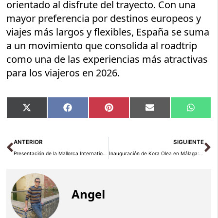
orientado al disfrute del trayecto. Con una
mayor preferencia por destinos europeos y
viajes más largos y flexibles, España se suma
a un movimiento que consolida al roadtrip
como una de las experiencias más atractivas
para los viajeros en 2026.
Compartir
Compartir
Compartir
Compartir
Compar
X
Facebook
Pinterest
Email
Whats
en
en
en
en
en
(Twitter)
Ant
Si
ANTERIOR
SIGUIENTE
Presentación de la Mallorca International Football Cup 2026 en la ITB de Berlín: ¡El torneo de fútbol internacional que no te puedes perder!
Inauguración de Kora Olea en Málaga: El Hotel de Madera Más Grande con 180 Apartamentos Flex Living
Angel