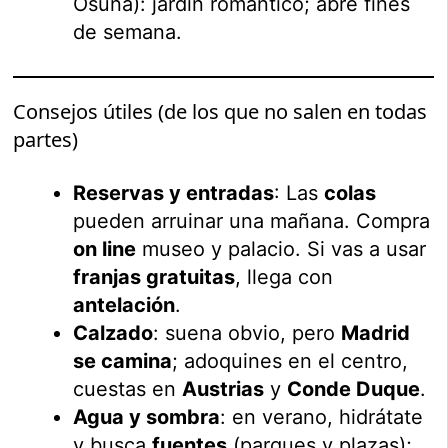
Osuna): jardín romántico; abre fines
de semana.
Consejos útiles (de los que no salen en todas
partes)
Reservas y entradas
: Las
colas
pueden arruinar una mañana. Compra
on line
museo y palacio. Si vas a usar
franjas gratuitas
, llega con
antelación
.
Calzado
: suena obvio, pero
Madrid
se camina
; adoquines en el centro,
cuestas en
Austrias
y
Conde Duque
.
Agua y sombra
: en verano, hidrátate
y busca
fuentes
(parques y plazas);