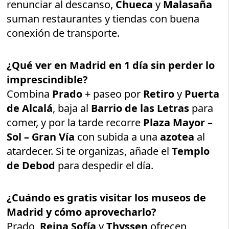
renunciar al descanso,
Chueca
y
Malasaña
suman restaurantes y tiendas con buena
conexión de transporte.
¿Qué ver en Madrid en 1 día sin perder lo
imprescindible?
Combina
Prado
+ paseo por
Retiro
y
Puerta
de Alcalá
, baja al
Barrio de las Letras
para
comer, y por la tarde recorre
Plaza Mayor –
Sol – Gran Vía
con subida a una
azotea
al
atardecer. Si te organizas, añade el
Templo
de Debod
para despedir el día.
¿Cuándo es gratis visitar los museos de
Madrid y cómo aprovecharlo?
Prado,
Reina Sofía
y
Thyssen
ofrecen