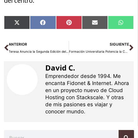
del centro.
Compartir
Compartir
Compartir
Compartir
Compar
X
Facebook
Pinterest
Email
Whats
en
en
en
en
en
(Twitter)
Ant
Si
ANTERIOR
SIGUIENTE
Teresa Anuncia la Segunda Edición del Curso de Guías Turísticos sobre San Juan de la Cruz: Descubre los Secretos del Patrimonio Cultural
Formación Universitaria Potencia la Carrera de Profesionales en Turismo con su FP Preparatorio en Guía, Información y Asistencia Turísticas: ¡El impulso que necesitas para triunfar en el sector!
David C.
Emprendedor desde 1994. Me
encanta Fidonet & Internet. Ahora
en un proyecto nuevo de Cloud
Hosting con Stackscale. Y otras
de mis pasiones es viajar y
conocer mundo.
Buscar