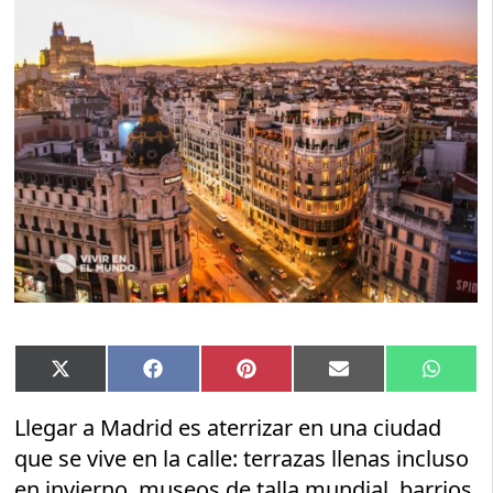
Compartir
Compartir
Compartir
Compartir
Compar
X
Facebook
Pinterest
Email
Whats
en
en
en
en
en
(Twitter)
Llegar a Madrid es aterrizar en una ciudad
que se vive en la calle: terrazas llenas incluso
en invierno, museos de talla mundial, barrios