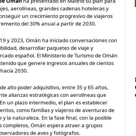
o de Omán
ha presentado en Madrid su plan para
ajes, aerolíneas, grandes cadenas hoteleras y
conseguir un crecimiento progresivo de viajeros
remento del 30% anual a partir de 2030.
2019 y 2023, Omán ha iniciado conversaciones con
bilidad, desarrollar paquetes de viaje y
ercado español. El Ministerio de Turismo de Omán
ostenido que genere ingresos anuales de cientos
 hacia 2030.
e alto poder adquisitivo, entre 35 y 65 años,
nte alianzas estratégicas con aerolíneas que
En un plazo intermedio, el plan es establecer
entos, como familias y viajeros de aventuras de
y la naturaleza. En la fase final, con la posible
os completos, Omán espera atraer a grupos
bservadores de aves y fotógrafos.