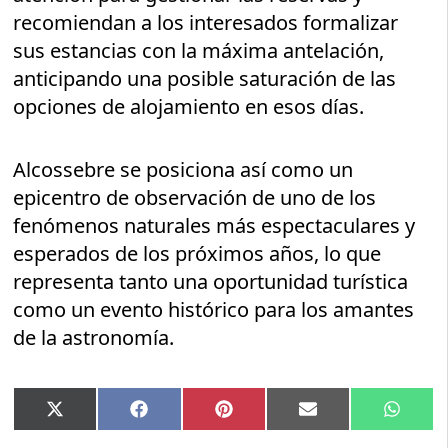
recomiendan a los interesados formalizar
sus estancias con la máxima antelación,
anticipando una posible saturación de las
opciones de alojamiento en esos días.
Alcossebre se posiciona así como un
epicentro de observación de uno de los
fenómenos naturales más espectaculares y
esperados de los próximos años, lo que
representa tanto una oportunidad turística
como un evento histórico para los amantes
de la astronomía.
Compartir
Compartir
Compartir
Compartir
Compar
X
Facebook
Pinterest
Email
Whats
en
en
en
en
en
(Twitter)