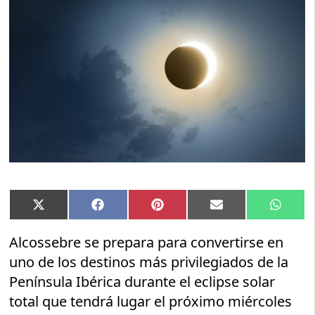
Compartir
Compartir
Compartir
Compartir
Compar
X
Facebook
Pinterest
Email
Whats
en
en
en
en
en
(Twitter)
Alcossebre se prepara para convertirse en
uno de los destinos más privilegiados de la
Península Ibérica durante el eclipse solar
total que tendrá lugar el próximo miércoles