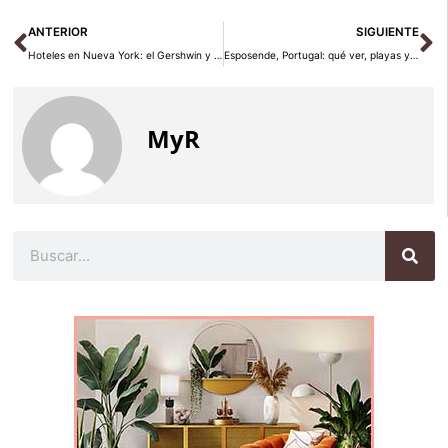
Ant
Si
ANTERIOR
SIGUIENTE
Hoteles en Nueva York: el Gershwin y el Gramercy Park
Esposende, Portugal: qué ver, playas y gastronomía atlántica
MyR
Buscar