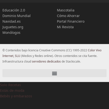
Educación 2.0
Mascotalia
Dominio Mundial
Cómo Ahorrar
Navidad.es
Portal Financiero
Juguetes.org
Mi Revista
Monólogos
© Contenidos bajo licencia Creative Commons (CC) 1995-2022
Color Vivo
Internet, SLU
(Medios y Redes online). Otros contenidos se cita fuente.
Infraestructura cloud
servidores dedicados
de Stackscale.
Solo Recetas
Estás de moda
Bebés y embarazos