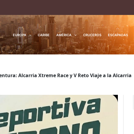
EUROPA
CARIBE
AMÉRICA
CRUCEROS
ESCAPADAS
tura: Alcarria Xtreme Race y V Reto Viaje a la Alcarria