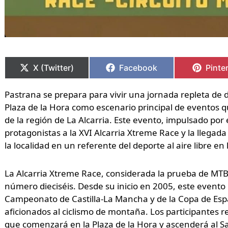
Compartir
Compartir
Compartir
Compartir
Compa
Compa
en
en
en
en
en
en
X (Twitter)
Facebook
Pinte
Pastrana se prepara para vivir una jornada repleta de 
Plaza de la Hora como escenario principal de eventos
de la región de La Alcarria. Este evento, impulsado po
protagonistas a la XVI Alcarria Xtreme Race y la llegada d
la localidad en un referente del deporte al aire libre en
La Alcarria Xtreme Race, considerada la prueba de MTB 
número dieciséis. Desde su inicio en 2005, este evento
Campeonato de Castilla-La Mancha y de la Copa de E
aficionados al ciclismo de montaña. Los participantes r
que comenzará en la Plaza de la Hora y ascenderá al 