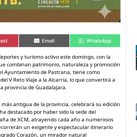
rtir
rtir
Compartir
Compartir
Compartir
Compartir
en
en
en
en
rest
Email
WhatsApp
deportes y turismo activo este domingo, con la
 que combinan patrimonio, naturaleza y promoción
r el Ayuntamiento de Pastrana, tiene como
el V Reto Viaje a la Alcarria, lo que convertirá a
 la provincia de Guadalajara.
más antigua de la provincia, celebrará su edición
 ha destacado por haber sido la sede del
spaña de XCM, atrayendo cada año a numerosos
ecorrerán un exigente y espectacular itinerario
Sagrado Corazón, un mirador natural