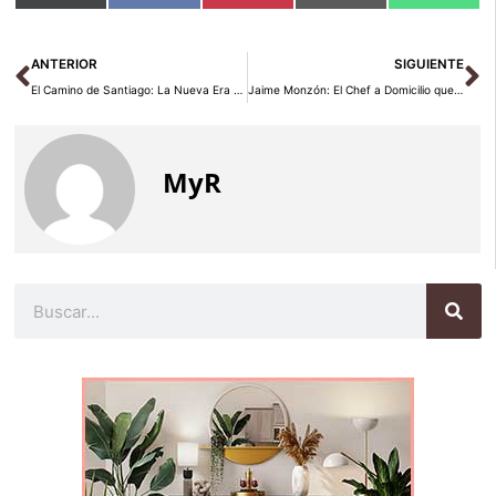
en
en
en
en
en
(Twitter)
Ant
Si
ANTERIOR
SIGUIENTE
El Camino de Santiago: La Nueva Era del Confort para los Peregrinos
Jaime Monzón: El Chef a Domicilio que Conquista Corazones en San Valentín
MyR
Buscar