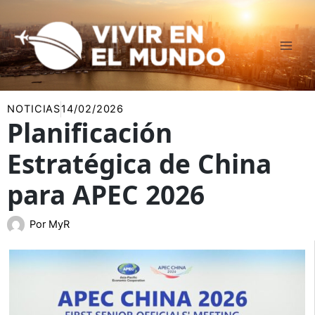
Ir
al
contenido
NOTICIAS
14/02/2026
Planificación
Estratégica de China
para APEC 2026
Por
MyR