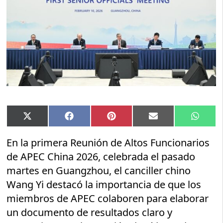
Compartir
Compartir
Compartir
Compartir
Compar
X
Facebook
Pinterest
Email
Whats
en
en
en
en
en
(Twitter)
En la primera Reunión de Altos Funcionarios
de APEC China 2026, celebrada el pasado
martes en Guangzhou, el canciller chino
Wang Yi destacó la importancia de que los
miembros de APEC colaboren para elaborar
un documento de resultados claro y