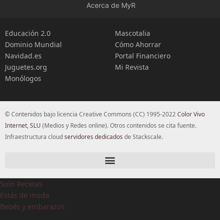
Acerca de MyR
Educación 2.0
Mascotalia
Dominio Mundial
Cómo Ahorrar
Navidad.es
Portal Financiero
Juguetes.org
Mi Revista
Monólogos
© Contenidos bajo licencia Creative Commons (CC) 1995-2022
Color Vivo
Internet, SLU
(Medios y Redes online). Otros contenidos se cita fuente.
Infraestructura cloud
servidores dedicados
de Stackscale.
Solo Recetas
Estás de moda
Bebés y embarazos