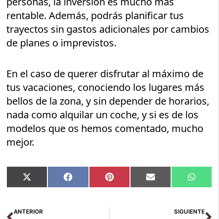
personas, la inversión es mucho más
rentable. Además, podrás planificar tus
trayectos sin gastos adicionales por cambios
de planes o imprevistos.
En el caso de querer disfrutar al máximo de
tus vacaciones, conociendo los lugares más
bellos de la zona, y sin depender de horarios,
nada como alquilar un coche, y si es de los
modelos que os hemos comentado, mucho
mejor.
Compartir
Compartir
Compartir
Compartir
Compar
X
Facebook
Pinterest
Email
Whats
en
en
en
en
en
(Twitter)
Ant
Si
ANTERIOR
SIGUIENTE