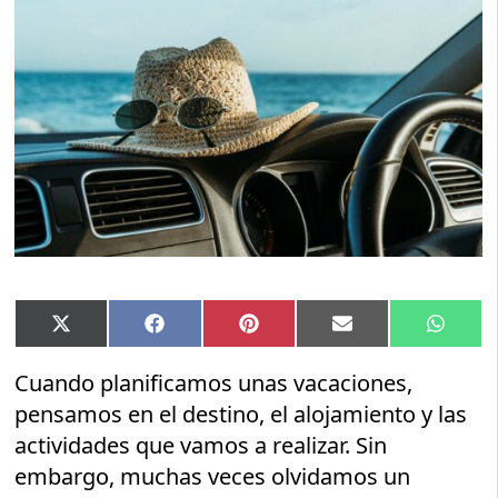
Compartir
Compartir
Compartir
Compartir
Compar
X
Facebook
Pinterest
Email
Whats
en
en
en
en
en
(Twitter)
Cuando planificamos unas vacaciones,
pensamos en el destino, el alojamiento y las
actividades que vamos a realizar. Sin
embargo, muchas veces olvidamos un