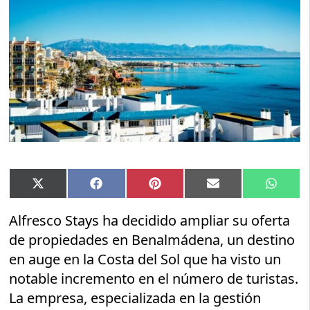
Compartir
Compartir
Compartir
Compartir
Compar
X
Facebook
Pinterest
Email
Whats
en
en
en
en
en
(Twitter)
Alfresco Stays ha decidido ampliar su oferta
de propiedades en Benalmádena, un destino
en auge en la Costa del Sol que ha visto un
notable incremento en el número de turistas.
La empresa, especializada en la gestión