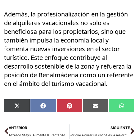
Además, la profesionalización en la gestión
de alquileres vacacionales no solo es
beneficiosa para los propietarios, sino que
también impulsa la economía local y
fomenta nuevas inversiones en el sector
turístico. Este enfoque contribuye al
desarrollo sostenible de la zona y refuerza la
posición de Benalmádena como un referente
en el ámbito del turismo vacacional.
Compartir
Compartir
Compartir
Compartir
Compar
X
Facebook
Pinterest
Email
Whats
en
en
en
en
en
(Twitter)
Ant
Si
ANTERIOR
SIGUIENTE
Alfresco Stays: Aumenta la Rentabilidad de tus Inmuebles en Mijas Costa con esta Oportunidad
Por qué alquilar un coche es la mejor forma de descubrir tu destino de vacaciones