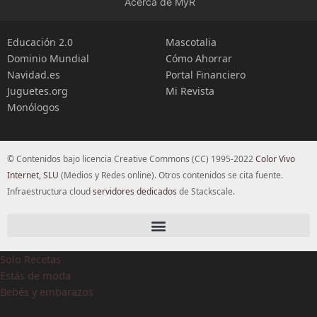
Acerca de MyR
Educación 2.0
Mascotalia
Dominio Mundial
Cómo Ahorrar
Navidad.es
Portal Financiero
Juguetes.org
Mi Revista
Monólogos
© Contenidos bajo licencia Creative Commons (CC) 1995-2022
Color Vivo
Internet, SLU
(Medios y Redes online). Otros contenidos se cita fuente.
Infraestructura cloud
servidores dedicados
de Stackscale.
Solo Recetas
Estás de moda
Bebés y embarazos