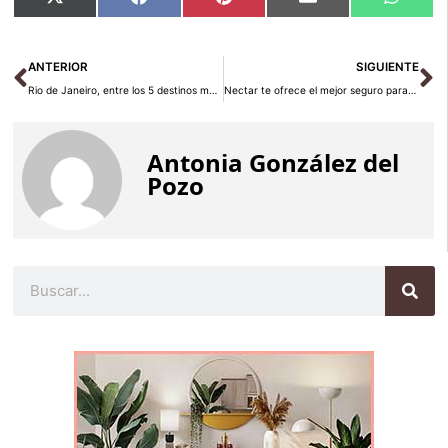
Compartir
Compartir
Compartir
Compartir
Compar
X
Facebook
Pinterest
Email
Whats
en
en
en
en
en
(Twitter)
Ant
Si
ANTERIOR
SIGUIENTE
Rio de Janeiro, entre los 5 destinos mejor valorados del mundo
Nectar te ofrece el mejor seguro para tu viaje
Antonia González del
Pozo
Buscar