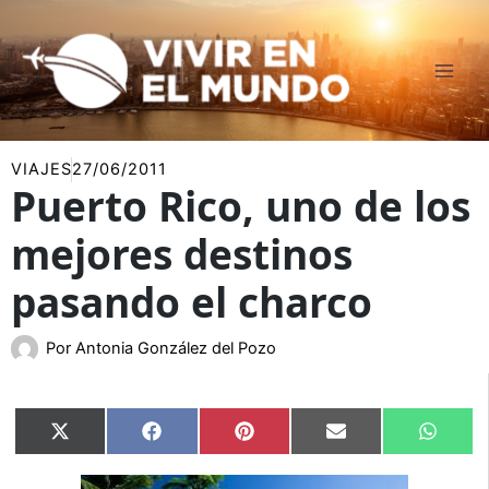
Ir
al
contenido
VIAJES
27/06/2011
Puerto Rico, uno de los
mejores destinos
pasando el charco
Por
Antonia González del Pozo
Compartir
Compartir
Compartir
Compartir
Compar
X
Facebook
Pinterest
Email
Whats
en
en
en
en
en
(Twitter)