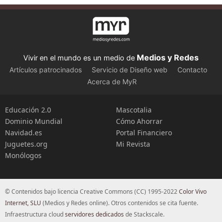
Medios y Redes
Vivir en el mundo es un medio de
Artículos patrocinados
Servicio de Diseño web
Contacto
Acerca de MyR
Educación 2.0
Mascotalia
Dominio Mundial
Cómo Ahorrar
Navidad.es
Portal Financiero
Juguetes.org
Mi Revista
Monólogos
© Contenidos bajo licencia Creative Commons (CC) 1995-2022
Color Vivo
Internet, SLU
(Medios y Redes online). Otros contenidos se cita fuente.
Infraestructura cloud
servidores dedicados
de Stackscale.