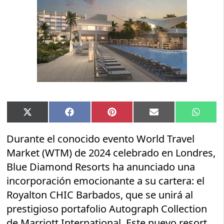
Compartir
Compartir
Compartir
Compartir
Compar
X
Facebook
Pinterest
Email
Whats
en
en
en
en
en
(Twitter)
Durante el conocido evento World Travel
Market (WTM) de 2024 celebrado en Londres,
Blue Diamond Resorts ha anunciado una
incorporación emocionante a su cartera: el
Royalton CHIC Barbados, que se unirá al
prestigioso portafolio Autograph Collection
de Marriott International. Este nuevo resort,