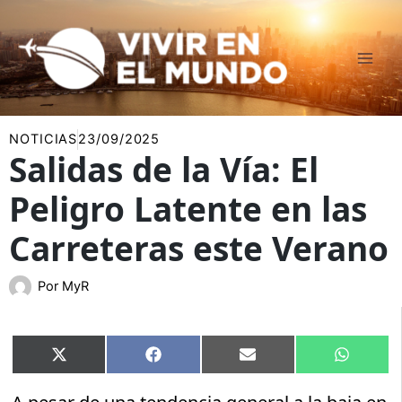
Ir
al
contenido
NOTICIAS
23/09/2025
Salidas de la Vía: El
Peligro Latente en las
Carreteras este Verano
Por
MyR
Compartir
Compartir
Compartir
Compart
X
Facebook
Email
WhatsA
en
en
en
en
(Twitter)