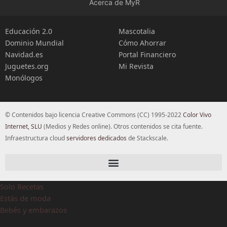
Acerca de MyR
Educación 2.0
Mascotalia
Dominio Mundial
Cómo Ahorrar
Navidad.es
Portal Financiero
Juguetes.org
Mi Revista
Monólogos
© Contenidos bajo licencia Creative Commons (CC) 1995-2022
Color Vivo
Internet, SLU
(Medios y Redes online). Otros contenidos se cita fuente.
Infraestructura cloud
servidores dedicados
de Stackscale.
Solo Recetas
Estás de moda
Bebés y embarazos