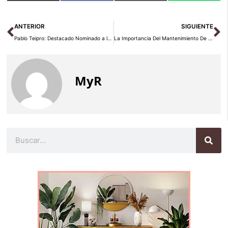
en
en
en
en
(Twitter)
Ant
Si
ANTERIOR
SIGUIENTE
Pablo Teipro: Destacado Nominado a los Premios Yummy 2025 en la Categoría Vino
La Importancia Del Mantenimiento De La Correa De Distribución Según Talleres Murillo
MyR
Buscar