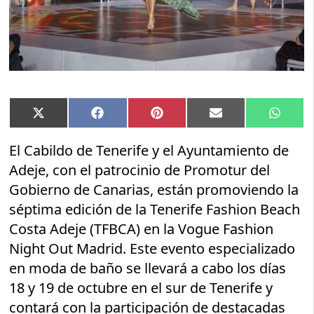
Compartir
Compartir
Compartir
Compartir
Compar
X
Facebook
Pinterest
Email
Whats
en
en
en
en
en
(Twitter)
El Cabildo de Tenerife y el Ayuntamiento de
Adeje, con el patrocinio de Promotur del
Gobierno de Canarias, están promoviendo la
séptima edición de la Tenerife Fashion Beach
Costa Adeje (TFBCA) en la Vogue Fashion
Night Out Madrid. Este evento especializado
en moda de baño se llevará a cabo los días
18 y 19 de octubre en el sur de Tenerife y
contará con la participación de destacadas