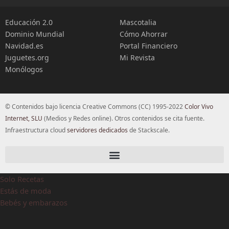
Educación 2.0
Mascotalia
Dominio Mundial
Cómo Ahorrar
Navidad.es
Portal Financiero
Juguetes.org
Mi Revista
Monólogos
© Contenidos bajo licencia Creative Commons (CC) 1995-2022
Color Vivo
Internet, SLU
(Medios y Redes online). Otros contenidos se cita fuente.
Infraestructura cloud
servidores dedicados
de Stackscale.
Solo Recetas
Estás de moda
Bebés y embarazos