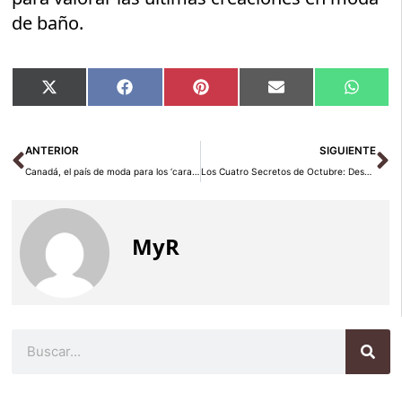
de baño.
Compartir
Compartir
Compartir
Compartir
Compar
X
Facebook
Pinterest
Email
Whats
en
en
en
en
en
(Twitter)
Ant
Si
ANTERIOR
SIGUIENTE
Canadá, el país de moda para los ‘caravan lovers’ españoles
Los Cuatro Secretos de Octubre: Descubre por qué es el Mejor Mes para Viajar a China
MyR
Buscar