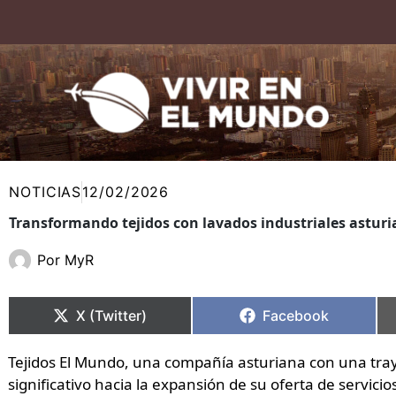
Ir
al
contenido
NOTICIAS
12/02/2026
Transformando tejidos con lavados industriales astur
Por
MyR
Compartir
Compartir
Compartir
Compartir
en
en
en
en
X (Twitter)
Facebook
Tejidos El Mundo, una compañía asturiana con una tray
significativo hacia la expansión de su oferta de servicios