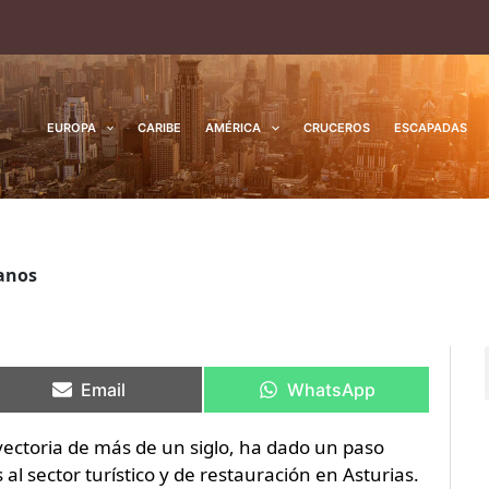
EUROPA
CARIBE
AMÉRICA
CRUCEROS
ESCAPADAS
ianos
Compartir
Compartir
Compartir
Compartir
en
en
en
en
Email
WhatsApp
ectoria de más de un siglo, ha dado un paso
 al sector turístico y de restauración en Asturias.