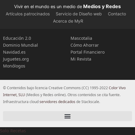
Medios y Redes
Vivir en el mundo es un medio de
Artículos patrocinados
Servicio de Diseño web
Contacto
Acerca de MyR
Educación 2.0
Mascotalia
Dominio Mundial
Cómo Ahorrar
Navidad.es
Portal Financiero
Juguetes.org
Mi Revista
Monólogos
© Contenidos bajo licencia Creative Commons (CC) 1995-2022
Color Vivo
Internet, SLU
(Medios y Redes online). Otros contenidos se cita fuente.
Infraestructura cloud
servidores dedicados
de Stackscale.
Solo Recetas