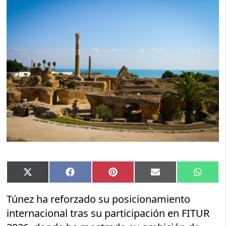
Compartir
Compartir
Compartir
Compartir
Compar
X
Facebook
Pinterest
Email
Whats
en
en
en
en
en
(Twitter)
Túnez ha reforzado su posicionamiento
internacional tras su participación en FITUR