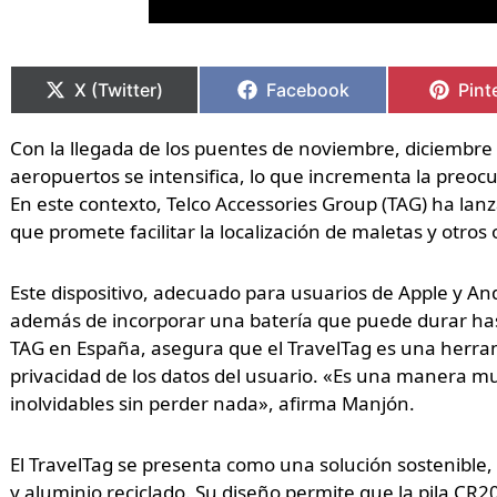
Compartir
Compartir
Compartir
Compartir
Comp
Comp
en
en
en
en
en
en
X (Twitter)
Facebook
Pint
Con la llegada de los puentes de noviembre, diciembre y
aeropuertos se intensifica, lo que incrementa la preocu
En este contexto, Telco Accessories Group (TAG) ha lan
que promete facilitar la localización de maletas y otros
Este dispositivo, adecuado para usuarios de Apple y Andr
además de incorporar una batería que puede durar has
TAG en España, asegura que el TravelTag es una herrami
privacidad de los datos del usuario. «Es una manera mu
inolvidables sin perder nada», afirma Manjón.
El TravelTag se presenta como una solución sostenible, 
y aluminio reciclado. Su diseño permite que la pila CR