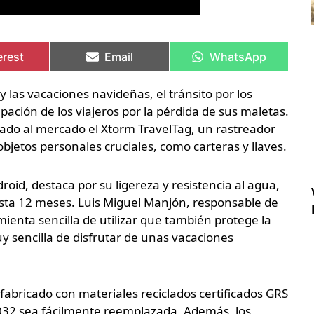
artir
artir
Compartir
Compartir
Compartir
Compartir
en
en
en
en
erest
Email
WhatsApp
 las vacaciones navideñas, el tránsito por los
pación de los viajeros por la pérdida de sus maletas.
zado al mercado el Xtorm TravelTag, un rastreador
 objetos personales cruciales, como carteras y llaves.
oid, destaca por su ligereza y resistencia al agua,
ta 12 meses. Luis Miguel Manjón, responsable de
enta sencilla de utilizar que también protege la
y sencilla de disfrutar de unas vacaciones
fabricado con materiales reciclados certificados GRS
2032 sea fácilmente reemplazada. Además, los