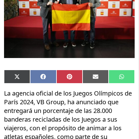
Compartir
Compartir
Compartir
Compartir
Compar
X
Facebook
Pinterest
Email
Whats
en
en
en
en
en
(Twitter)
La agencia oficial de los Juegos Olímpicos de
París 2024, VB Group, ha anunciado que
entregará un porcentaje de las 28.000
banderas recicladas de los Juegos a sus
viajeros, con el propósito de animar a los
atletas españoles, como parte de su