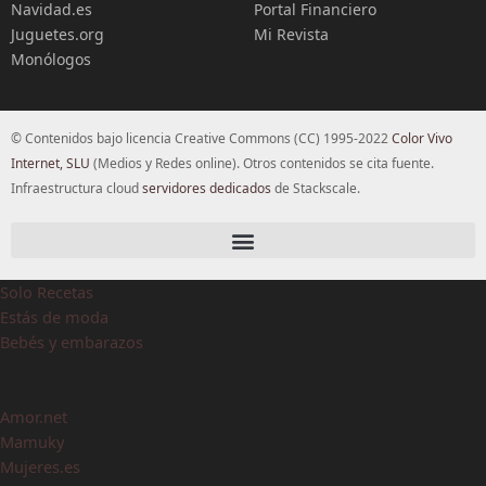
Navidad.es
Portal Financiero
Juguetes.org
Mi Revista
Monólogos
© Contenidos bajo licencia Creative Commons (CC) 1995-2022
Color Vivo
Internet, SLU
(Medios y Redes online). Otros contenidos se cita fuente.
Infraestructura cloud
servidores dedicados
de Stackscale.
Solo Recetas
Estás de moda
Bebés y embarazos
Amor.net
Mamuky
Mujeres.es