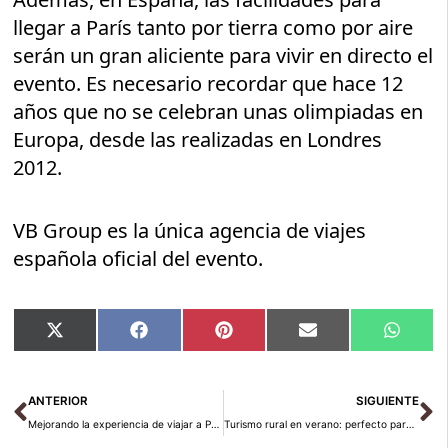
llegar a París tanto por tierra como por aire
serán un gran aliciente para vivir en directo el
evento. Es necesario recordar que hace 12
años que no se celebran unas olimpiadas en
Europa, desde las realizadas en Londres
2012.
VB Group es la única agencia de viajes
española oficial del evento.
Compartir
Compartir
Compartir
Compartir
Compar
X
Facebook
Pinterest
Email
Whats
en
en
en
en
en
(Twitter)
Ant
Si
ANTERIOR
SIGUIENTE
Mejorando la experiencia de viajar a Portugal en un vehículo eléctrico con Zunder
Turismo rural en verano: perfecto para familias y aventureros