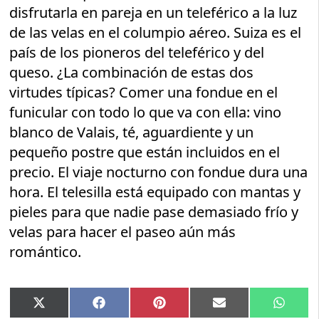
disfrutarla en pareja en un teleférico a la luz
de las velas en el columpio aéreo. Suiza es el
país de los pioneros del teleférico y del
queso. ¿La combinación de estas dos
virtudes típicas? Comer una fondue en el
funicular con todo lo que va con ella: vino
blanco de Valais, té, aguardiente y un
pequeño postre que están incluidos en el
precio. El viaje nocturno con fondue dura una
hora. El telesilla está equipado con mantas y
pieles para que nadie pase demasiado frío y
velas para hacer el paseo aún más
romántico.
Compartir
Compartir
Compartir
Compartir
Compar
X
Facebook
Pinterest
Email
Whats
en
en
en
en
en
(Twitter)