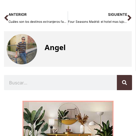
Ant
Si
ANTERIOR
SIGUIENTE
Cuáles son los destinos extranjeros favoritos por los españoles para pasar Navidad
Four Seasons Madrid: el hotel mas lujoso de Madrid
Angel
Buscar