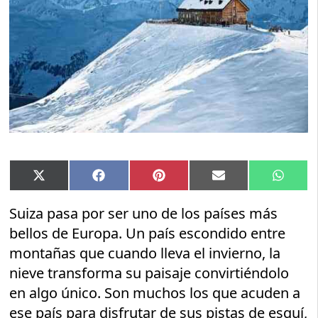
Compartir
Compartir
Compartir
Compartir
Compar
X
Facebook
Pinterest
Email
Whats
en
en
en
en
en
(Twitter)
Suiza pasa por ser uno de los países más
bellos de Europa. Un país escondido entre
montañas que cuando lleva el invierno, la
nieve transforma su paisaje convirtiéndolo
en algo único. Son muchos los que acuden a
ese país para disfrutar de sus pistas de esquí,