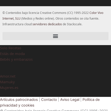
© Contenidos bajo licencia Creative Commons (CC) 1995-2022
Color Vivo
Internet, SLU
(Medios y Redes online). Otros contenidos se cita fuente.
Infraestructura cloud
servidores dedicados
de Stackscale.
Solo Recetas
Estás de moda
Bebés y embarazos
Amor.net
Mamuky
Mujeres.es
Artículos patrocinados
|
Contacto
|
Aviso Legal
|
Política de
privacidad y cookies