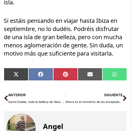
isla.
Si estáis pensando en viajar hasta Ibiza en
septiembre, no lo dudéis. Podréis disfrutar
de una isla de gran belleza, pero con mucha
menos aglomeración de gente. Sin duda, un
motivo más que suficiente para visitarla.
Compartir
Compartir
Compartir
Compartir
Compar
X
Facebook
Pinterest
Email
Whats
en
en
en
en
en
(Twitter)
Ant
Si
ANTERIOR
SIGUIENTE
Santa Eulalia, toda la belleza de Ibiza en su máximo esplendor
Ahora es el momento de las escapadas por carretera: coche, moto o caravana
Angel