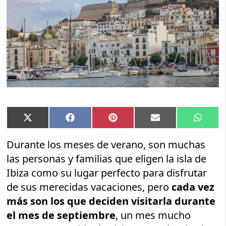
Compartir
Compartir
Compartir
Compartir
Compar
X
Facebook
Pinterest
Email
Whats
en
en
en
en
en
(Twitter)
Durante los meses de verano, son muchas
las personas y familias que eligen la isla de
Ibiza como su lugar perfecto para disfrutar
de sus merecidas vacaciones, pero
cada vez
más son los que deciden visitarla durante
el mes de septiembre
, un mes mucho