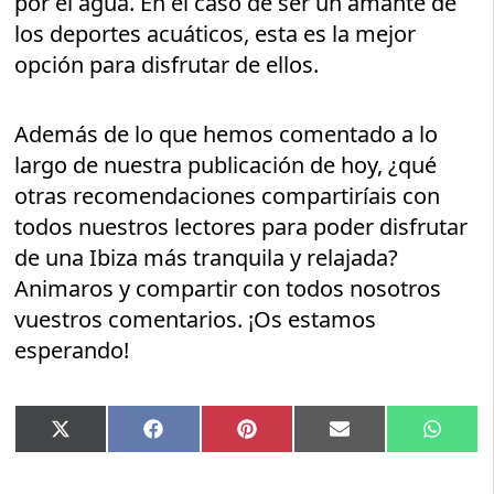
por el agua. En el caso de ser un amante de
los deportes acuáticos, esta es la mejor
opción para disfrutar de ellos.
Además de lo que hemos comentado a lo
largo de nuestra publicación de hoy, ¿qué
otras recomendaciones compartiríais con
todos nuestros lectores para poder disfrutar
de una Ibiza más tranquila y relajada?
Animaros y compartir con todos nosotros
vuestros comentarios. ¡Os estamos
esperando!
Compartir
Compartir
Compartir
Compartir
Compar
X
Facebook
Pinterest
Email
Whats
en
en
en
en
en
(Twitter)