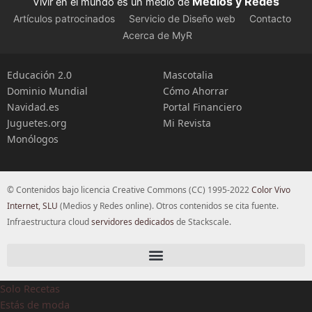
Medios y Redes
Vivir en el mundo es un medio de
Artículos patrocinados
Servicio de Diseño web
Contacto
Acerca de MyR
Educación 2.0
Mascotalia
Dominio Mundial
Cómo Ahorrar
Navidad.es
Portal Financiero
Juguetes.org
Mi Revista
Monólogos
© Contenidos bajo licencia Creative Commons (CC) 1995-2022
Color Vivo
Internet, SLU
(Medios y Redes online). Otros contenidos se cita fuente.
Infraestructura cloud
servidores dedicados
de Stackscale.
Solo Recetas
Estás de moda