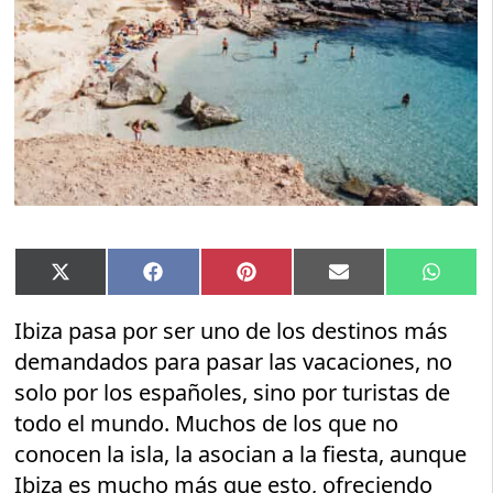
Compartir
Compartir
Compartir
Compartir
Compar
X
Facebook
Pinterest
Email
Whats
en
en
en
en
en
(Twitter)
Ibiza pasa por ser uno de los destinos más
demandados para pasar las vacaciones, no
solo por los españoles, sino por turistas de
todo el mundo. Muchos de los que no
conocen la isla, la asocian a la fiesta, aunque
Ibiza es mucho más que esto, ofreciendo