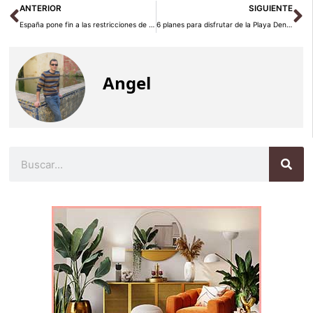
Ant
Si
ANTERIOR
SIGUIENTE
España pone fin a las restricciones de entrada para los turistas procedentes de la UE y el espacio Schengen
6 planes para disfrutar de la Playa Den Bossa, la más famosa de Ibiza
Angel
Buscar