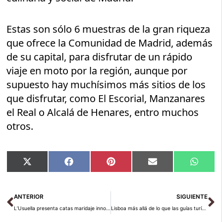
Estas son sólo 6 muestras de la gran riqueza
que ofrece la Comunidad de Madrid, además
de su capital, para disfrutar de un rápido
viaje en moto por la región, aunque por
supuesto hay muchísimos más sitios de los
que disfrutar, como El Escorial, Manzanares
el Real o Alcalá de Henares, entro muchos
otros.
Compartir
Compartir
Compartir
Compartir
Compar
X
Facebook
Pinterest
Email
Whats
en
en
en
en
en
(Twitter)
Ant
Si
ANTERIOR
SIGUIENTE
L’Usuella presenta catas maridaje innovadoras en Barbastro
Lisboa más allá de lo que las guías turísticas te cuentan