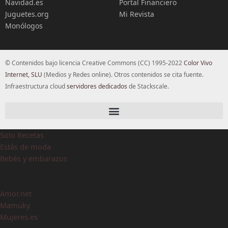
Navidad.es
Portal Financiero
Juguetes.org
Mi Revista
Monólogos
© Contenidos bajo licencia Creative Commons (CC) 1995-2022
Color Vivo
Internet, SLU
(Medios y Redes online). Otros contenidos se cita fuente.
Infraestructura cloud
servidores dedicados
de Stackscale.
Solo Recetas
Estás de moda
Bebés y embarazos
Amor.net
Mamuky
Mujeres.es