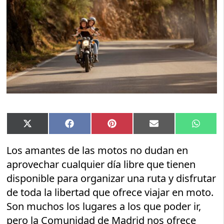
Compartir
Compartir
Compartir
Compartir
Compar
X
Facebook
Pinterest
Email
Whats
en
en
en
en
en
(Twitter)
Los amantes de las motos no dudan en
aprovechar cualquier día libre que tienen
disponible para organizar una ruta y disfrutar
de toda la libertad que ofrece viajar en moto.
Son muchos los lugares a los que poder ir,
pero la Comunidad de Madrid nos ofrece