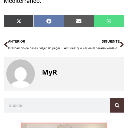
Mediterráneo.
Compartir
Compartir
Compartir
Compart
X
Facebook
Email
WhatsA
en
en
en
en
(Twitter)
Ant
Si
ANTERIOR
SIGUIENTE
Intercambio de casas: viajar sin pagar alojamiento en 2026
Asturias: qué ver en el paraíso verde del norte
MyR
Buscar