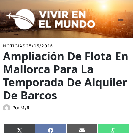
Ir
al
contenido
NOTICIAS
25/05/2026
Ampliación De Flota En
Mallorca Para La
Temporada De Alquiler
De Barcos
Por
MyR
Compartir
Compartir
Compartir
Compart
X
Facebook
Email
WhatsA