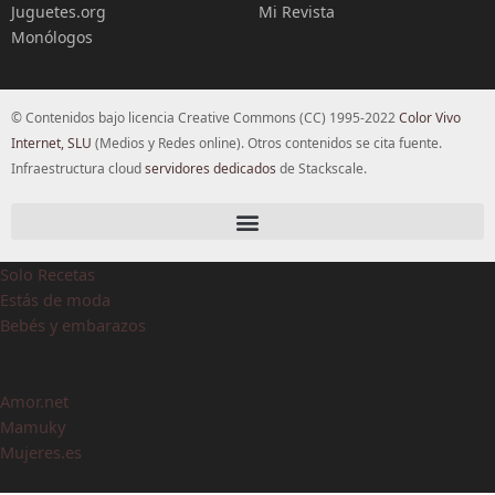
Juguetes.org
Mi Revista
Monólogos
© Contenidos bajo licencia Creative Commons (CC) 1995-2022
Color Vivo
Internet, SLU
(Medios y Redes online). Otros contenidos se cita fuente.
Infraestructura cloud
servidores dedicados
de Stackscale.
Solo Recetas
Estás de moda
Bebés y embarazos
Amor.net
Mamuky
Mujeres.es