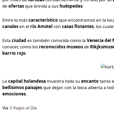
de
ofertas
que brinda a sus
huéspedes
.
Entre lo más
característico
que encontramos en la loc
canales
en el
río Amstel
con
casas flotantes
, los cua
Esta
ciudad
es también conocida como la
Venecia del 
conocer, como los
reconocidos museos
de
Rikjksmus
barrio rojo
.
La
capital holandesa
muestra todo su
encanto
tanto 
bellísimos paisajes
que dejan con la boca abierta a tod
emociones
.
Vía
3 Viajes al Día