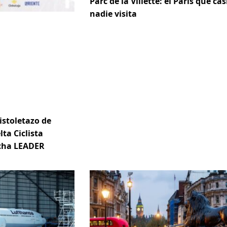
Parc de la Villette: el París que cas
nadie visita
istoletazo de
lta Ciclista
ncha LEADER