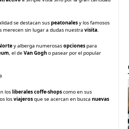
alidad se destacan sus
peatonales
y los famosos
les merecen sin lugar a dudas nuestra
visita
.
Norte
y alberga numerosas
opciones
para
eum
, el de
Van Gogh
o pasear por el popular
en los
liberales coffe-shops
como en sus
os los
viajeros
que se acercan en busca
nuevas