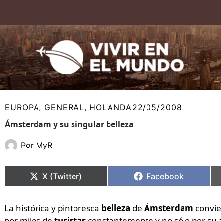
Ir
al
contenido
EUROPA
,
GENERAL
,
HOLANDA
22/05/2008
Ámsterdam y su singular belleza
Por
MyR
Compartir
Compartir
Compartir
Compartir
en
en
en
en
X (Twitter)
Facebook
La histórica y pintoresca
belleza
de
Ámsterdam
convie
por miles de
turistas
constantemente y no sólo por su