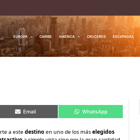
EUROPA
CARIBE
AMÉRICA
CRUCEROS
ESCAPADAS
Compartir
Compartir
Compartir
Compartir
en
en
en
en
Email
WhatsApp
rte a este
destino
en uno de los más
elegidos
atractivo
a simple vista sino por la gran cantidad