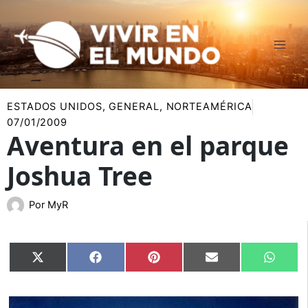
Ir
al
contenido
ESTADOS UNIDOS
,
GENERAL
,
NORTEAMÉRICA
07/01/2009
Aventura en el parque
Joshua Tree
Por
MyR
Compartir
Compartir
Compartir
Compartir
Compar
X
Facebook
Pinterest
Email
Whats
en
en
en
en
en
(Twitter)