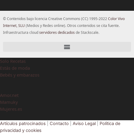
© Contenidos bajo licencia Creative Commons (CC) 1995-2022
Color Vivo
Internet, SLU
(Medios y Redes online). Otros contenidos se cita fuente.
Infraestructura cloud
servidores dedicados
de Stackscale.
Solo Recetas
Estás de moda
Bebés y embarazos
Amor.net
Mamuky
Mujeres.es
Artículos patrocinados
|
Contacto
|
Aviso Legal
|
Política de
privacidad y cookies