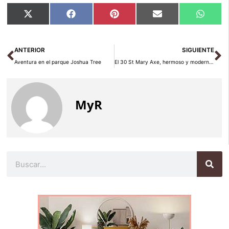
Compartir
Compartir
Compartir
Compartir
Compar
X
Facebook
Pinterest
Email
Whats
en
en
en
en
en
(Twitter)
Ant
Si
ANTERIOR
SIGUIENTE
Aventura en el parque Joshua Tree
El 30 St Mary Axe, hermoso y moderno edificio londinense
MyR
Buscar