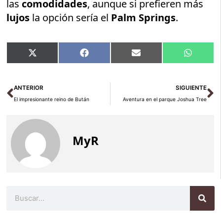
las
comodidades
, aunque si prefieren más
lujos
la opción sería el
Palm Springs
.
Compartir
Compartir
Compartir
Compart
X
Facebook
Email
WhatsA
en
en
en
en
(Twitter)
Ant
Si
ANTERIOR
SIGUIENTE
El impresionante reino de Bután
Aventura en el parque Joshua Tree
MyR
Buscar