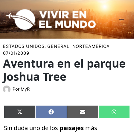
Ir
al
contenido
ESTADOS UNIDOS
,
GENERAL
,
NORTEAMÉRICA
07/01/2009
Aventura en el parque
Joshua Tree
Por
MyR
Compartir
Compartir
Compartir
Compart
X
Facebook
Email
WhatsA
en
en
en
en
(Twitter)
Sin duda uno de los
paisajes
más