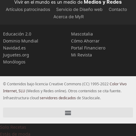
Medios y Redes
Vivir en el mundo es un medio de
Artículos patrocinados
Servicio de Diseño web
Contacto
Acerca de MyR
Educación 2.0
Mascotalia
Dominio Mundial
Cómo Ahorrar
Navidad.es
Portal Financiero
Juguetes.org
Mi Revista
Monólogos
© Contenidos bajo licencia Creative Commons (CC) 1995-2022
Color Vivo
Internet, SLU
(Medios y Redes online). Otros contenidos se cita fuente.
Infraestructura cloud
servidores dedicados
de Stackscale.
Solo Recetas
Estás de moda