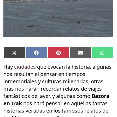
Compartir
Compartir
Compartir
Compartir
Compar
X
Facebook
Pinterest
Email
Whats
en
en
en
en
en
(Twitter)
Hay
ciudades
que evocan la historia, algunas
nos resultan el pensar en tiempos
inmemoriales y culturas milenarias, otras
más nos harán recordar relatos de viajes
fantásticos del ayer, y algunas como
Basora
en Irak
nos hará pensar en aquellas tantas
historias vertidas en los famosos relatos de