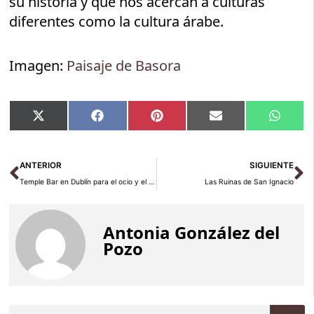
su historia y que nos acercan a culturas
diferentes como la cultura árabe.
Imagen:
Paisaje de Basora
Compartir
Compartir
Compartir
Compartir
Compar
X
Facebook
Pinterest
Email
Whats
en
en
en
en
en
(Twitter)
Ant
Si
ANTERIOR
SIGUIENTE
Temple Bar en Dublín para el ocio y el entretenimiento
Las Ruinas de San Ignacio
Antonia González del
Pozo
Buscar