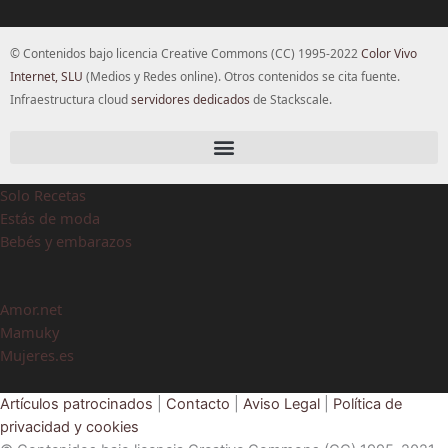
© Contenidos bajo licencia Creative Commons (CC) 1995-2022
Color Vivo
Internet, SLU
(Medios y Redes online). Otros contenidos se cita fuente.
Infraestructura cloud
servidores dedicados
de Stackscale.
Solo Recetas
Estás de moda
Bebés y embarazos
Amor.net
Mamuky
Mujeres.es
Artículos patrocinados
|
Contacto
|
Aviso Legal
|
Política de
privacidad y cookies