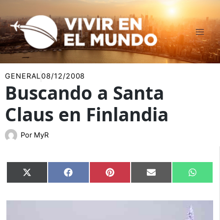
Ir
al
contenido
GENERAL
08/12/2008
Buscando a Santa
Claus en Finlandia
Por
MyR
Compartir
Compartir
Compartir
Compartir
Compar
X
Facebook
Pinterest
Email
Whats
en
en
en
en
en
(Twitter)