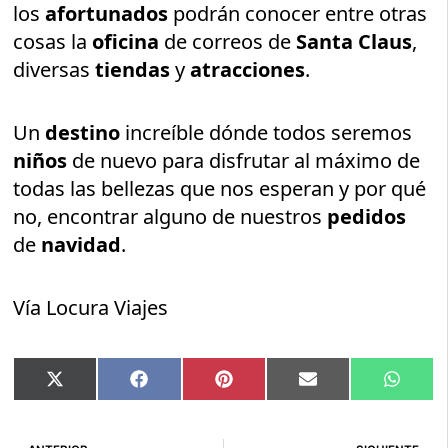
los
afortunados
podrán conocer entre otras
cosas la
oficina
de correos de
Santa Claus
,
diversas
tiendas
y
atracciones
.
Un
destino
increíble dónde todos seremos
niños
de nuevo para disfrutar al máximo de
todas las bellezas que nos esperan y por qué
no, encontrar alguno de nuestros
pedidos
de
navidad
.
Vía Locura Viajes
Compartir
Compartir
Compartir
Compartir
Compar
X
Facebook
Pinterest
Email
Whats
en
en
en
en
en
(Twitter)