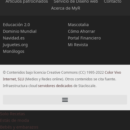
Artículos patrocinados
Servicio de Diseño web
Contacto
Acerca de MyR
Educación 2.0
Mascotalia
Dominio Mundial
Cómo Ahorrar
Navidad.es
Portal Financiero
Juguetes.org
Mi Revista
Monólogos
© Contenidos bajo licencia Creative Commons (CC) 1995-2022
Color Vivo
Internet, SLU
(Medios y Redes online). Otros contenidos se cita fuente.
Infraestructura cloud
servidores dedicados
de Stackscale.
Solo Recetas
Estás de moda
Bebés y embarazos