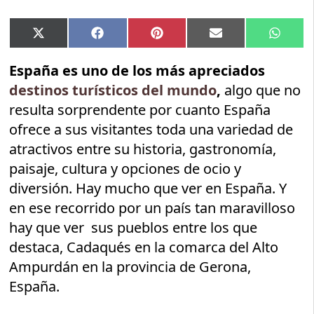
Compartir
Compartir
Compartir
Compartir
Compar
X
Facebook
Pinterest
Email
Whats
en
en
en
en
en
(Twitter)
España es uno de los más apreciados
destinos turísticos del mundo
,
algo que no
resulta sorprendente por cuanto España
ofrece a sus visitantes toda una variedad de
atractivos entre su historia, gastronomía,
paisaje, cultura y opciones de ocio y
diversión. Hay mucho que ver en España. Y
en ese recorrido por un país tan maravilloso
hay que ver sus pueblos entre los que
destaca, Cadaqués en la comarca del Alto
Ampurdán en la provincia de Gerona,
España.