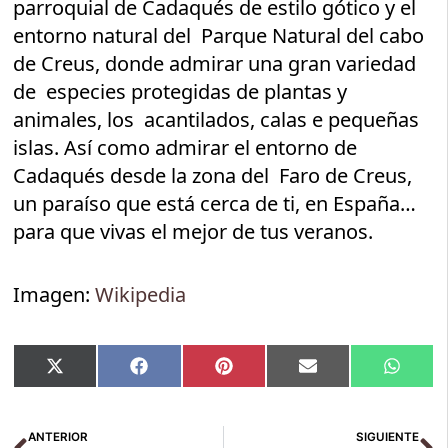
parroquial de Cadaqués de estilo gótico y el
entorno natural del Parque Natural del cabo
de Creus, donde admirar una gran variedad
de especies protegidas de plantas y
animales, los acantilados, calas e pequeñas
islas. Así como admirar el entorno de
Cadaqués desde la zona del Faro de Creus,
un paraíso que está cerca de ti, en España…
para que vivas el mejor de tus veranos.
Imagen:
Wikipedia
Compartir
Compartir
Compartir
Compartir
Compar
X
Facebook
Pinterest
Email
Whats
en
en
en
en
en
(Twitter)
Ant
Si
ANTERIOR
SIGUIENTE