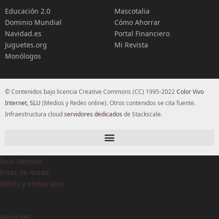
Educación 2.0
Mascotalia
Dominio Mundial
Cómo Ahorrar
Navidad.es
Portal Financiero
Juguetes.org
Mi Revista
Monólogos
© Contenidos bajo licencia Creative Commons (CC) 1995-2022
Color Vivo
Internet, SLU
(Medios y Redes online). Otros contenidos se cita fuente.
Infraestructura cloud
servidores dedicados
de Stackscale.
Solo Recetas
Estás de moda
Bebés y embarazos
Amor.net