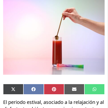
Compartir
Compartir
Compartir
Compartir
Compar
X
Facebook
Pinterest
Email
Whats
en
en
en
en
en
(Twitter)
El periodo estival, asociado a la relajación y al