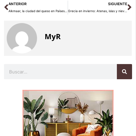
Ant
Si
ANTERIOR
SIGUIENTE
Alkmaar, la ciudad del queso en Países Bajos: guía 2026
Grecia en invierno: Atenas, islas y nieve sobre la Acrópolis
MyR
Buscar