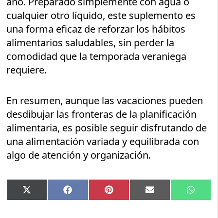
año. Preparado simplemente con agua o
cualquier otro líquido, este suplemento es
una forma eficaz de reforzar los hábitos
alimentarios saludables, sin perder la
comodidad que la temporada veraniega
requiere.
En resumen, aunque las vacaciones pueden
desdibujar las fronteras de la planificación
alimentaria, es posible seguir disfrutando de
una alimentación variada y equilibrada con
algo de atención y organización.
Compartir
Compartir
Compartir
Compartir
Compar
X
Facebook
Pinterest
Email
Whats
en
en
en
en
en
(Twitter)