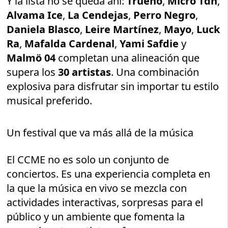
Y la lista no se queda ahí:
Trueno
,
Micro Tdh
,
Alvama Ice
,
La Cendejas
,
Perro Negro
,
Daniela Blasco
,
Leire Martínez
,
Mayo
,
Luck
Ra
,
Mafalda Cardenal
,
Yami Safdie
y
Malmö 04
completan una alineación que
supera los
30 artistas
. Una combinación
explosiva para disfrutar sin importar tu estilo
musical preferido.
Un festival que va más allá de la música
El CCME no es solo un conjunto de
conciertos. Es una experiencia completa en
la que la música en vivo se mezcla con
actividades interactivas, sorpresas para el
público y un ambiente que fomenta la