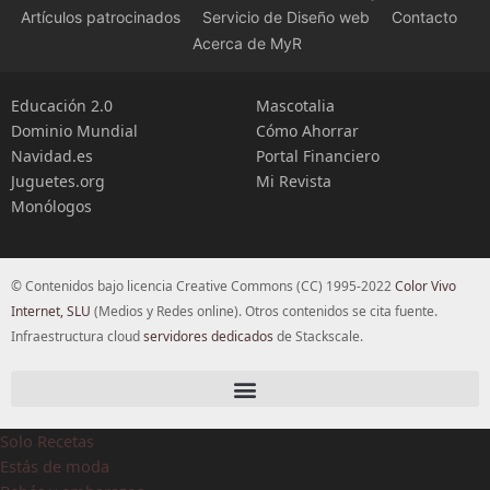
Artículos patrocinados
Servicio de Diseño web
Contacto
Acerca de MyR
Educación 2.0
Mascotalia
Dominio Mundial
Cómo Ahorrar
Navidad.es
Portal Financiero
Juguetes.org
Mi Revista
Monólogos
© Contenidos bajo licencia Creative Commons (CC) 1995-2022
Color Vivo
Internet, SLU
(Medios y Redes online). Otros contenidos se cita fuente.
Infraestructura cloud
servidores dedicados
de Stackscale.
Solo Recetas
Estás de moda