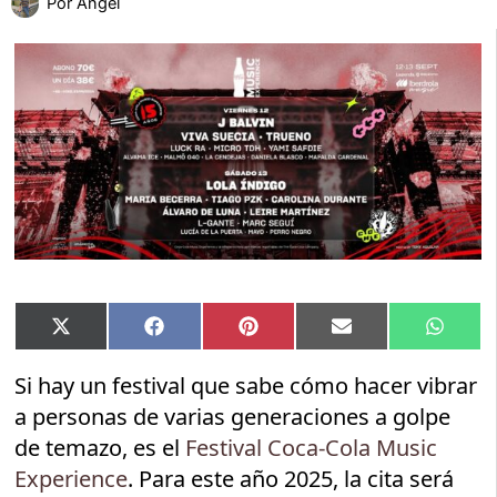
Por
Angel
Compartir
Compartir
Compartir
Compartir
Compar
X
Facebook
Pinterest
Email
Whats
en
en
en
en
en
(Twitter)
Si hay un festival que sabe cómo hacer vibrar
a personas de varias generaciones a golpe
de temazo, es el
Festival Coca-Cola Music
Experience
. Para este año 2025, la cita será