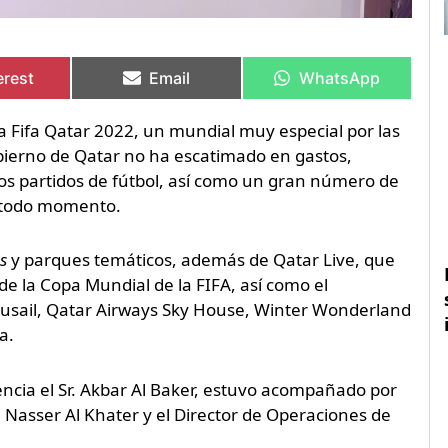
artir
artir
Compartir
Compartir
Compartir
Compartir
en
en
en
en
erest
Email
WhatsApp
a Fifa Qatar 2022, un mundial muy especial por las
gobierno de Qatar no ha escatimado en gastos,
os partidos de fútbol, así como un gran número de
n todo momento.
s
y parques temáticos, además de Qatar Live, que
de la Copa Mundial de la FIFA, así como el
Lusail, Qatar Airways Sky House, Winter Wonderland
a.
encia el Sr. Akbar Al Baker, estuvo acompañado por
. Nasser Al Khater y el Director de Operaciones de