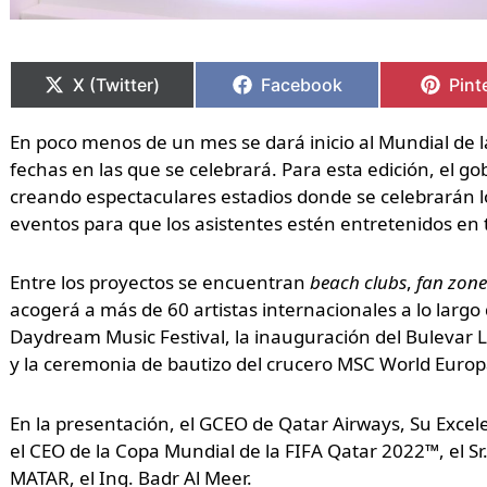
Compartir
Compartir
Compartir
Compartir
Comp
Comp
en
en
en
en
en
en
X (Twitter)
Facebook
Pint
En poco menos de un mes se dará inicio al Mundial de l
fechas en las que se celebrará. Para esta edición, el 
creando espectaculares estadios donde se celebrarán l
eventos para que los asistentes estén entretenidos e
Entre los proyectos se encuentran
beach clubs
,
fan zone
acogerá a más de 60 artistas internacionales a lo largo 
Daydream Music Festival, la inauguración del Bulevar 
y la ceremonia de bautizo del crucero MSC World Europ
En la presentación, el GCEO de Qatar Airways, Su Excel
el CEO de la Copa Mundial de la FIFA Qatar 2022™, el Sr
MATAR, el Ing. Badr Al Meer.