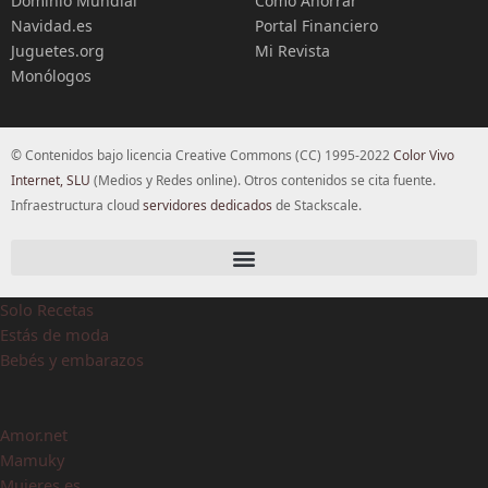
Dominio Mundial
Cómo Ahorrar
Navidad.es
Portal Financiero
Juguetes.org
Mi Revista
Monólogos
© Contenidos bajo licencia Creative Commons (CC) 1995-2022
Color Vivo
Internet, SLU
(Medios y Redes online). Otros contenidos se cita fuente.
Infraestructura cloud
servidores dedicados
de Stackscale.
Solo Recetas
Estás de moda
Bebés y embarazos
Amor.net
Mamuky
Mujeres.es