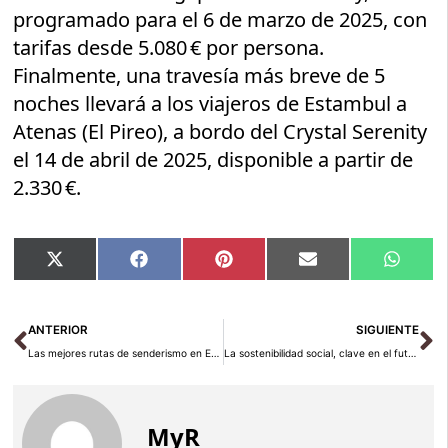
programado para el 6 de marzo de 2025, con
tarifas desde 5.080 € por persona.
Finalmente, una travesía más breve de 5
noches llevará a los viajeros de Estambul a
Atenas (El Pireo), a bordo del Crystal Serenity
el 14 de abril de 2025, disponible a partir de
2.330 €.
Compartir
Compartir
Compartir
Compartir
Compar
X
Facebook
Pinterest
Email
Whats
en
en
en
en
en
(Twitter)
Ant
Si
ANTERIOR
SIGUIENTE
Las mejores rutas de senderismo en España
La sostenibilidad social, clave en el futuro del turismo
MyR