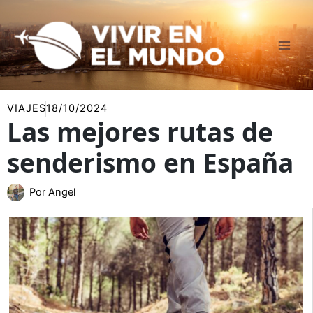
Ir
al
contenido
VIAJES
18/10/2024
Las mejores rutas de
senderismo en España
Por
Angel