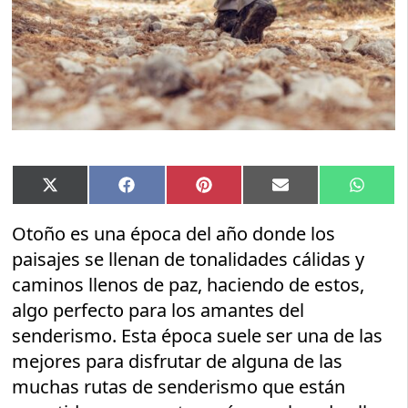
Compartir
Compartir
Compartir
Compartir
Compar
X
Facebook
Pinterest
Email
Whats
en
en
en
en
en
(Twitter)
Otoño es una época del año donde los
paisajes se llenan de tonalidades cálidas y
caminos llenos de paz, haciendo de estos,
algo perfecto para los amantes del
senderismo. Esta época suele ser una de las
mejores para disfrutar de alguna de las
muchas rutas de senderismo que están