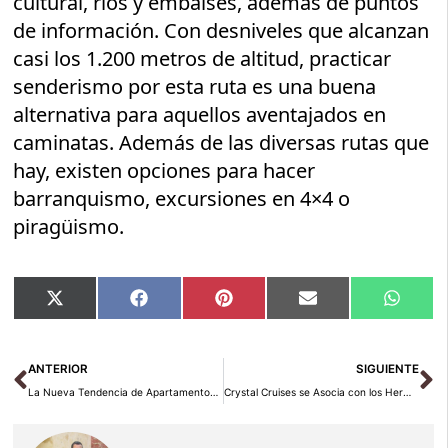
cultural, ríos y embalses, además de puntos
de información. Con desniveles que alcanzan
casi los 1.200 metros de altitud, practicar
senderismo por esta ruta es una buena
alternativa para aquellos aventajados en
caminatas. Además de las diversas rutas que
hay, existen opciones para hacer
barranquismo, excursiones en 4×4 o
piragüismo.
Compartir
Compartir
Compartir
Compartir
Compar
X
Facebook
Pinterest
Email
Whats
en
en
en
en
en
(Twitter)
Ant
Si
ANTERIOR
SIGUIENTE
La Nueva Tendencia de Apartamentos Boutique en Madrid
Crystal Cruises se Asocia con los Hermanos Alajmo para una Experiencia Gastronómica Inigualable a Bordo