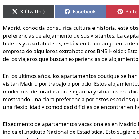
Compartir
Compartir
Compartir
Compartir
Compa
Compa
en
en
en
en
en
en
X (Twitter)
Facebook
Pinte
Madrid, conocida por su rica cultura e historia, está o
preferencias de alojamiento de sus visitantes. La capi
hoteles y apartahoteles, está viendo un auge en la d
empresa de alquileres extrahoteleros BNB Holder. Esta 
de los viajeros que buscan experiencias de alojamiento
En los últimos años, los apartamentos boutique se han
visitan Madrid por trabajo o por ocio. Estos alojamient
modernos, decorados con elegancia y situados en ubicac
mostrando una clara preferencia por estos espacios qu
una flexibilidad y comodidad difíciles de encontrar en h
El segmento de apartamentos vacacionales en Madrid h
indica el Instituto Nacional de Estadística. Esto sugier