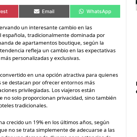
rtir
rtir
Compartir
Compartir
Compartir
Compartir
en
en
en
en
rest
Email
WhatsApp
bservando un interesante cambio en las
tal española, tradicionalmente dominada por
emanda de apartamentos boutique, según la
tendencia refleja un cambio en las expectativas
 más personalizadas y exclusivas.
 convertido en una opción atractiva para quienes
os se destacan por ofrecer entornos más
iones privilegiadas. Los viajeros están
e no solo proporcionan privacidad, sino también
oteles tradicionales.
a crecido un 19% en los últimos años, según
e que no se trata simplemente de adecuarse a las