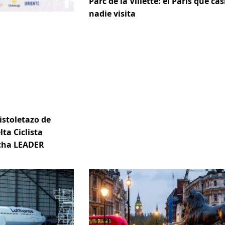
Parc de la Villette: el París que cas
nadie visita
istoletazo de
lta Ciclista
ncha LEADER