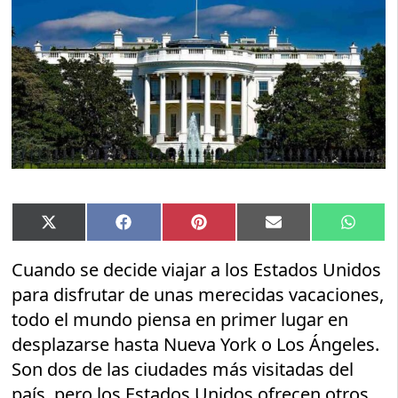
Compartir
Compartir
Compartir
Compartir
Compar
X
Facebook
Pinterest
Email
Whats
en
en
en
en
en
(Twitter)
Cuando se decide viajar a los Estados Unidos
para disfrutar de unas merecidas vacaciones,
todo el mundo piensa en primer lugar en
desplazarse hasta Nueva York o Los Ángeles.
Son dos de las ciudades más visitadas del
país, pero los Estados Unidos ofrecen otros