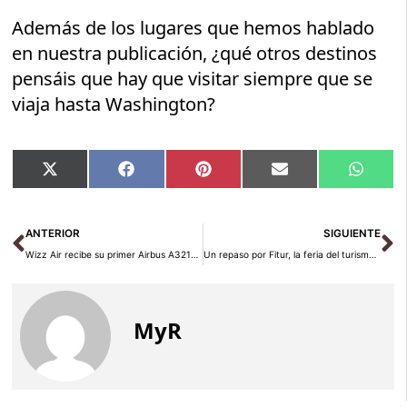
Además de los lugares que hemos hablado
en nuestra publicación, ¿qué otros destinos
pensáis que hay que visitar siempre que se
viaja hasta Washington?
Compartir
Compartir
Compartir
Compartir
Compar
X
Facebook
Pinterest
Email
Whats
en
en
en
en
en
(Twitter)
Ant
Si
ANTERIOR
SIGUIENTE
Wizz Air recibe su primer Airbus A321neo y refuerza su flota
Un repaso por Fitur, la feria del turismo más importante: De la A a la Z
MyR