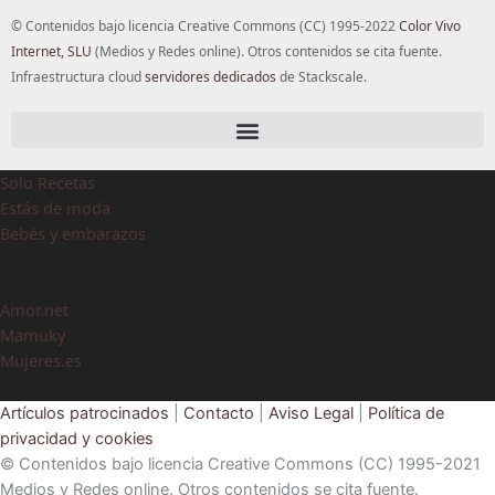
© Contenidos bajo licencia Creative Commons (CC) 1995-2022
Color Vivo
Internet, SLU
(Medios y Redes online). Otros contenidos se cita fuente.
Infraestructura cloud
servidores dedicados
de Stackscale.
Solo Recetas
Estás de moda
Bebés y embarazos
Amor.net
Mamuky
Mujeres.es
Artículos patrocinados
|
Contacto
|
Aviso Legal
|
Política de
privacidad y cookies
© Contenidos bajo licencia Creative Commons (CC) 1995-2021
Medios y Redes online. Otros contenidos se cita fuente.