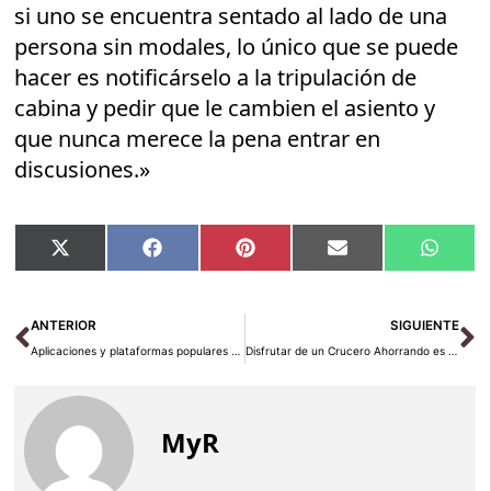
si uno se encuentra sentado al lado de una
persona sin modales, lo único que se puede
hacer es notificárselo a la tripulación de
cabina y pedir que le cambien el asiento y
que nunca merece la pena entrar en
discusiones.»
Compartir
Compartir
Compartir
Compartir
Compar
X
Facebook
Pinterest
Email
Whats
en
en
en
en
en
(Twitter)
Ant
Si
ANTERIOR
SIGUIENTE
Aplicaciones y plataformas populares entre los viajeros millennials
Disfrutar de un Crucero Ahorrando es Posible Gracias a Estos Consejos Prácticos
MyR