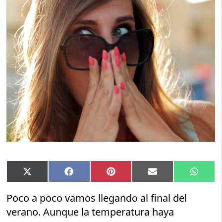
Compartir
Compartir
Compartir
Compartir
Compar
X
Facebook
Pinterest
Email
Whats
en
en
en
en
en
(Twitter)
Poco a poco vamos llegando al final del
verano. Aunque la temperatura haya