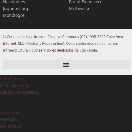
Navidad.es
Portal Financiero
Juguetes.org
Mi Revista
Monólogos
© Contenidos bajo licencia Creative Commons (CC) 1995-2022
Color Vivo
Internet, SLU
(Medios y Redes online). Otros contenidos se cita fuente.
Infraestructura cloud
servidores dedicados
de Stackscale.
Solo Recetas
Estás de moda
Bebés y embarazos
Amor.net
Mamuky
Mujeres.es