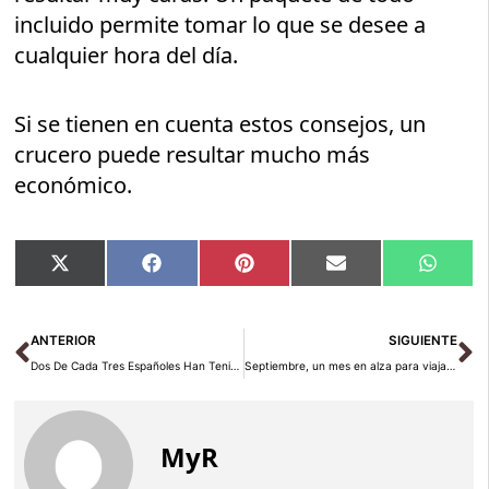
incluido permite tomar lo que se desee a
cualquier hora del día.
Si se tienen en cuenta estos consejos, un
crucero puede resultar mucho más
económico.
Compartir
Compartir
Compartir
Compartir
Compar
X
Facebook
Pinterest
Email
Whats
en
en
en
en
en
(Twitter)
Ant
Si
ANTERIOR
SIGUIENTE
Dos De Cada Tres Españoles Han Tenido Un Compañero De Avión Que Olía Mal
Septiembre, un mes en alza para viajar entre los millenials
MyR