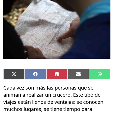
Compartir
Compartir
Compartir
Compartir
Compar
X
Facebook
Pinterest
Email
Whats
en
en
en
en
en
(Twitter)
Cada vez son más las personas que se
animan a realizar un crucero. Este tipo de
viajes están llenos de ventajas: se conocen
muchos lugares, se tiene tiempo para