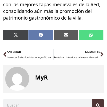
con las mejores tapas medievales de la Red,
consolidando aún más la promoción del
patrimonio gastronómico de la villa.
Compartir
Compartir
Compartir
Compart
X
Facebook
Email
WhatsA
en
en
en
en
(Twitter)
Ant
Si
ANTERIOR
SIGUIENTE
Iberostar Selection Montenegro 5*, un hotel con uno de los spas más grandes en la Riviera de Bar
Rentalvan Introduce la Nueva Mercedes Sprinter y Ofrece Ofertas Exclusivas para Semana Santa
MyR
Buscar