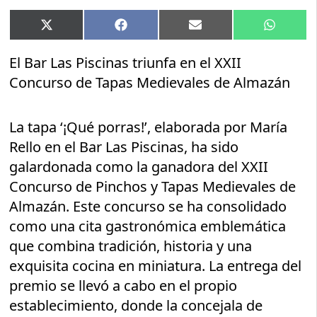
Compartir
Compartir
Compartir
Compart
X
Facebook
Email
WhatsA
en
en
en
en
(Twitter)
El Bar Las Piscinas triunfa en el XXII
Concurso de Tapas Medievales de Almazán
La tapa ‘¡Qué porras!’, elaborada por María
Rello en el Bar Las Piscinas, ha sido
galardonada como la ganadora del XXII
Concurso de Pinchos y Tapas Medievales de
Almazán. Este concurso se ha consolidado
como una cita gastronómica emblemática
que combina tradición, historia y una
exquisita cocina en miniatura. La entrega del
premio se llevó a cabo en el propio
establecimiento, donde la concejala de