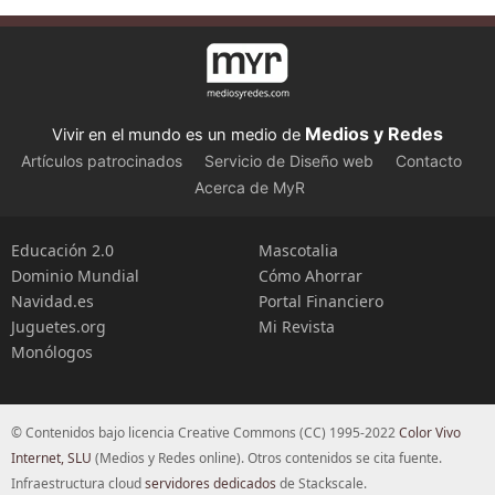
Medios y Redes
Vivir en el mundo es un medio de
Artículos patrocinados
Servicio de Diseño web
Contacto
Acerca de MyR
Educación 2.0
Mascotalia
Dominio Mundial
Cómo Ahorrar
Navidad.es
Portal Financiero
Juguetes.org
Mi Revista
Monólogos
© Contenidos bajo licencia Creative Commons (CC) 1995-2022
Color Vivo
Internet, SLU
(Medios y Redes online). Otros contenidos se cita fuente.
Infraestructura cloud
servidores dedicados
de Stackscale.