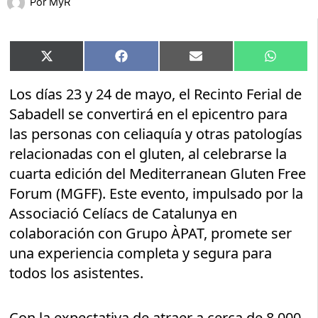
Por
MyR
Compartir
Compartir
Compartir
Compart
X
Facebook
Email
WhatsA
en
en
en
en
(Twitter)
Los días 23 y 24 de mayo, el Recinto Ferial de
Sabadell se convertirá en el epicentro para
las personas con celiaquía y otras patologías
relacionadas con el gluten, al celebrarse la
cuarta edición del Mediterranean Gluten Free
Forum (MGFF). Este evento, impulsado por la
Associació Celíacs de Catalunya en
colaboración con Grupo ÀPAT, promete ser
una experiencia completa y segura para
todos los asistentes.
Con la expectativa de atraer a cerca de 8.000