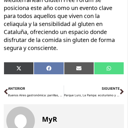
posiciona este año como un evento clave
para todos aquellos que viven con la
celiaquía y la sensibilidad al gluten en
Cataluña, ofreciendo un espacio donde
disfrutar de la comida sin gluten de forma
segura y consciente.
Compartir
Compartir
Compartir
Compart
X
Facebook
Email
WhatsA
en
en
en
en
(Twitter)
Ant
Si
ANTERIOR
SIGUIENTE
Buenos Aires gastronómica: parrillas, heladerías y mercados
Parque Luro, La Pampa: ecoturismo y ciervos en la llanura
MyR