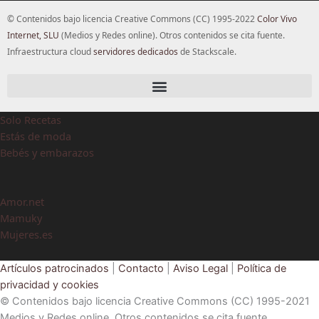
© Contenidos bajo licencia Creative Commons (CC) 1995-2022
Color Vivo
Internet, SLU
(Medios y Redes online). Otros contenidos se cita fuente.
Infraestructura cloud
servidores dedicados
de Stackscale.
Solo Recetas
Estás de moda
Bebés y embarazos
Amor.net
Mamuky
Mujeres.es
Artículos patrocinados
|
Contacto
|
Aviso Legal
|
Política de
privacidad y cookies
© Contenidos bajo licencia Creative Commons (CC) 1995-2021
Medios y Redes online. Otros contenidos se cita fuente.