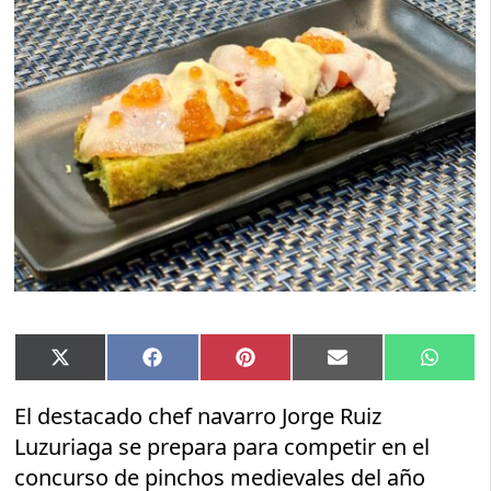
Compartir
Compartir
Compartir
Compartir
Compar
X
Facebook
Pinterest
Email
Whats
en
en
en
en
en
(Twitter)
El destacado chef navarro Jorge Ruiz
Luzuriaga se prepara para competir en el
concurso de pinchos medievales del año