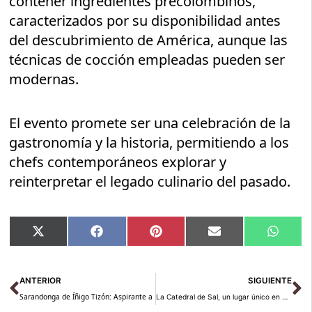
contener ingredientes precolombinos,
caracterizados por su disponibilidad antes
del descubrimiento de América, aunque las
técnicas de cocción empleadas pueden ser
modernas.
El evento promete ser una celebración de la
gastronomía y la historia, permitiendo a los
chefs contemporáneos explorar y
reinterpretar el legado culinario del pasado.
Compartir
Compartir
Compartir
Compartir
Compar
X
Facebook
Pinterest
Email
Whats
en
en
en
en
en
(Twitter)
Ant
Si
ANTERIOR
SIGUIENTE
Sarandonga de Íñigo Tizón: Aspirante a Pincho Medieval Internacional 2024 en Sigüen
La Catedral de Sal, un lugar único en el Algarve