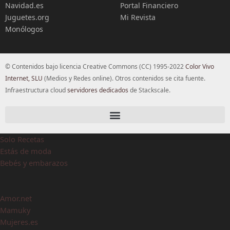
Navidad.es
Portal Financiero
Juguetes.org
Mi Revista
Monólogos
© Contenidos bajo licencia Creative Commons (CC) 1995-2022
Color Vivo
Internet, SLU
(Medios y Redes online). Otros contenidos se cita fuente.
Infraestructura cloud
servidores dedicados
de Stackscale.
Solo Recetas
Estás de moda
Bebés y embarazos
Amor.net
Mamuky
Mujeres.es