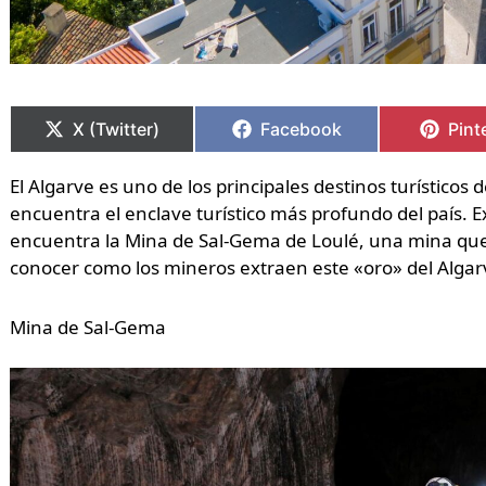
Compartir
Compartir
Compartir
Compartir
Comp
Comp
en
en
en
en
en
en
X (Twitter)
Facebook
Pint
El Algarve es uno de los principales destinos turísticos
encuentra el enclave turístico más profundo del país. E
encuentra la Mina de Sal-Gema de Loulé, una mina que a
conocer como los mineros extraen este «oro» del Algar
Mina de Sal-Gema