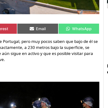
artir
artir
Compartir
Compartir
Compartir
Compartir
en
en
en
en
erest
Email
WhatsApp
 de Portugal, pero muy pocos saben que bajo de él se
xactamente, a 230 metros bajo la superficie, se
ún sigue en activo y que es posible visitar para
ve.