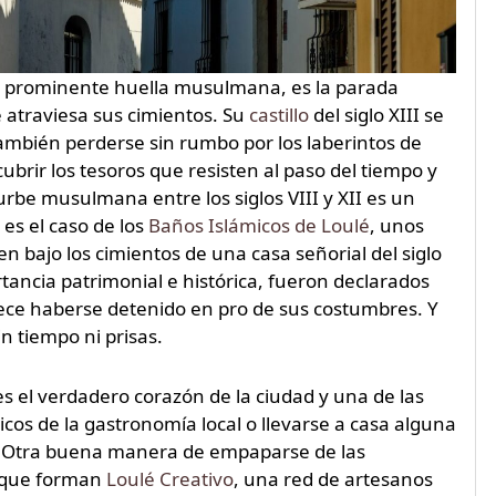
 y prominente huella musulmana, es la parada
e atraviesa sus cimientos. Su
castillo
del siglo XIII se
ambién perderse sin rumbo por los laberintos de
brir los tesoros que resisten al paso del tiempo y
be musulmana entre los siglos VIII y XII es un
 es el caso de los
Baños Islámicos de Loulé
, unos
 bajo los cimientos de una casa señorial del siglo
rtancia patrimonial e histórica, fueron declarados
ce haberse detenido en pro de sus costumbres. Y
in tiempo ni prisas.
es el verdadero corazón de la ciudad y una de las
picos de la gastronomía local o llevarse a casa alguna
a. Otra buena manera de empaparse de las
s que forman
Loulé Creativo
, una red de artesanos