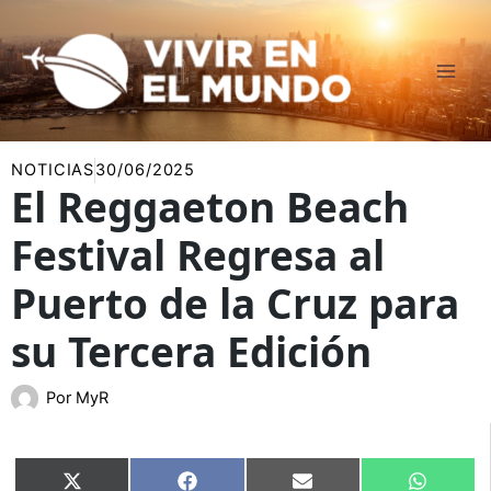
Ir
al
contenido
NOTICIAS
30/06/2025
El Reggaeton Beach
Festival Regresa al
Puerto de la Cruz para
su Tercera Edición
Por
MyR
Compartir
Compartir
Compartir
Compart
X
Facebook
Email
WhatsA