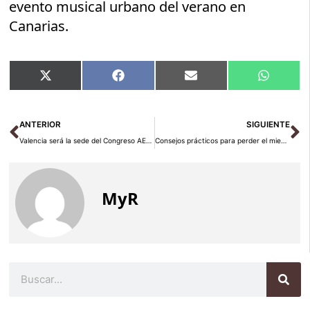
evento musical urbano del verano en
Canarias.
Compartir
Compartir
Compartir
Compart
X
Facebook
Email
WhatsA
en
en
en
en
(Twitter)
Ant
Si
ANTERIOR
SIGUIENTE
Valencia será la sede del Congreso AE2025 con una Participación Internacional sin precedentes
Consejos prácticos para perder el miedo a volar en verano: cómo afrontar la aerofobia y disfrutar del viaje
MyR
Buscar