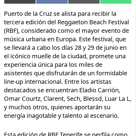
en
en
en
en
(Twitter)
Puerto de la Cruz se alista para recibir la
tercera edición del Reggaeton Beach Festival
(RBF), considerado como el mayor evento de
música urbana en Europa. Este festival, que
se llevará a cabo los días 28 y 29 de junio en
el icónico muelle de la ciudad, promete una
experiencia única para los miles de
asistentes que disfrutarán de un formidable
line-up internacional. Entre los artistas
destacados se encuentran Eladio Carrión,
Omar Courtz, Clarent, Sech, Blessd, Luar La L,
y muchos otros, quienes aportarán su
energía inagotable y talento al escenario.
Esta edición de RBF Tenerife se perfila como