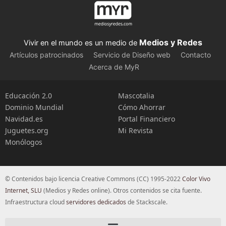
Medios y Redes
Vivir en el mundo es un medio de
Artículos patrocinados
Servicio de Diseño web
Contacto
Acerca de MyR
Educación 2.0
Mascotalia
Dominio Mundial
Cómo Ahorrar
Navidad.es
Portal Financiero
Juguetes.org
Mi Revista
Monólogos
© Contenidos bajo licencia Creative Commons (CC) 1995-2022
Color Vivo
Internet, SLU
(Medios y Redes online). Otros contenidos se cita fuente.
Infraestructura cloud
servidores dedicados
de Stackscale.