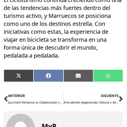
de las tendencias más fuertes dentro del
turismo activo, y Marruecos se posiciona
como uno de los destinos estrella. Con
iniciativas como estas, la experiencia de
viajar en bicicleta se transforma en una
forma única de descubrir el mundo,
pedalada a pedalada.
Compartir
Compartir
Compartir
Compart
X
Facebook
Email
WhatsA
en
en
en
en
(Twitter)
Ant
Si
ANTERIOR
SIGUIENTE
Zucchetti Refuerza su Colaboración con SiteMinder para Potenciar el Negocio Hotelero
Arte alemán degenerado: historia y dónde verlo en Londres
MyR