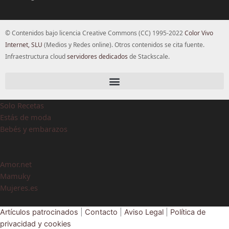
© Contenidos bajo licencia Creative Commons (CC) 1995-2022
Color Vivo
Internet, SLU
(Medios y Redes online). Otros contenidos se cita fuente.
Infraestructura cloud
servidores dedicados
de Stackscale.
Solo Recetas
Estás de moda
Bebés y embarazos
Amor.net
Mamuky
Mujeres.es
Artículos patrocinados
|
Contacto
|
Aviso Legal
|
Política de
privacidad y cookies