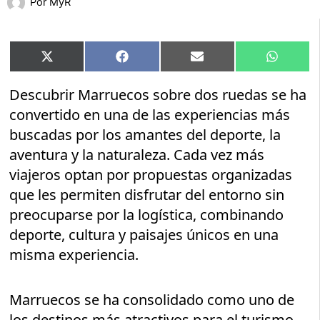
Por
MyR
Compartir
Compartir
Compartir
Compart
X
Facebook
Email
WhatsA
en
en
en
en
(Twitter)
Descubrir Marruecos sobre dos ruedas se ha
convertido en una de las experiencias más
buscadas por los amantes del deporte, la
aventura y la naturaleza. Cada vez más
viajeros optan por propuestas organizadas
que les permiten disfrutar del entorno sin
preocuparse por la logística, combinando
deporte, cultura y paisajes únicos en una
misma experiencia.
Marruecos se ha consolidado como uno de
los destinos más atractivos para el turismo