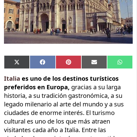
Compartir
Compartir
Compartir
Compartir
Compar
X
Facebook
Pinterest
Email
Whats
en
en
en
en
en
(Twitter)
Italia
es uno de los destinos turísticos
preferidos en Europa,
gracias a su larga
historia, a su tradición gastronómica, a su
legado milenario al arte del mundo y a sus
ciudades de enorme interés. El turismo
cultural es uno de los que más atraen
visitantes cada año a Italia. Entre las