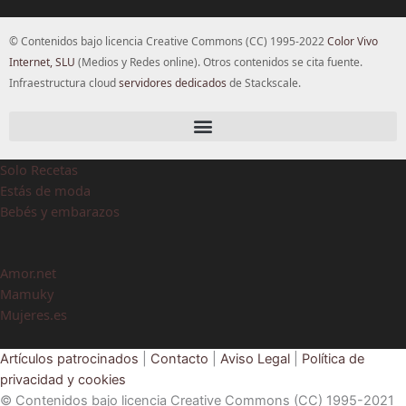
© Contenidos bajo licencia Creative Commons (CC) 1995-2022
Color Vivo
Internet, SLU
(Medios y Redes online). Otros contenidos se cita fuente.
Infraestructura cloud
servidores dedicados
de Stackscale.
Solo Recetas
Estás de moda
Bebés y embarazos
Amor.net
Mamuky
Mujeres.es
Artículos patrocinados
|
Contacto
|
Aviso Legal
|
Política de
privacidad y cookies
© Contenidos bajo licencia Creative Commons (CC) 1995-2021