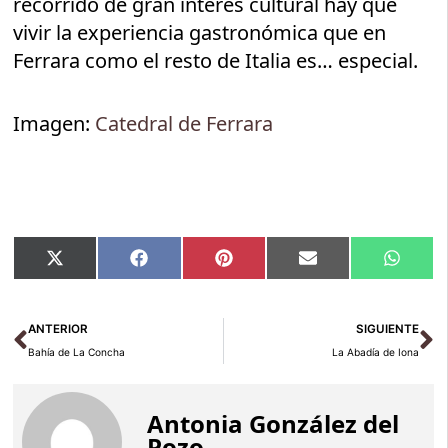
recorrido de gran interés cultural hay que
vivir la experiencia gastronómica que en
Ferrara como el resto de Italia es… especial.
Imagen:
Catedral de Ferrara
Compartir
Compartir
Compartir
Compartir
Compar
X
Facebook
Pinterest
Email
Whats
en
en
en
en
en
(Twitter)
Ant
Si
ANTERIOR
SIGUIENTE
Bahía de La Concha
La Abadía de Iona
Antonia González del
Pozo