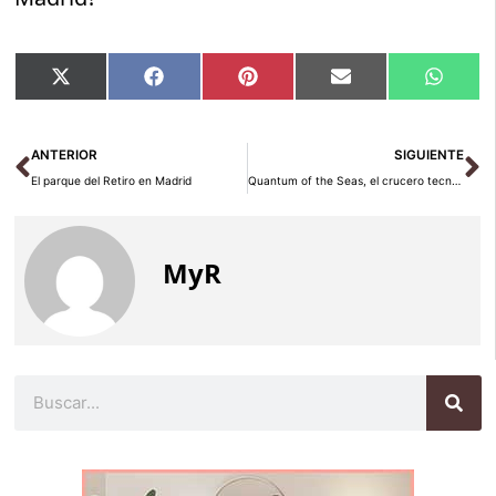
Compartir
Compartir
Compartir
Compartir
Compar
X
Facebook
Pinterest
Email
Whats
en
en
en
en
en
(Twitter)
Ant
Si
ANTERIOR
SIGUIENTE
El parque del Retiro en Madrid
Quantum of the Seas, el crucero tecnológico
MyR
Buscar