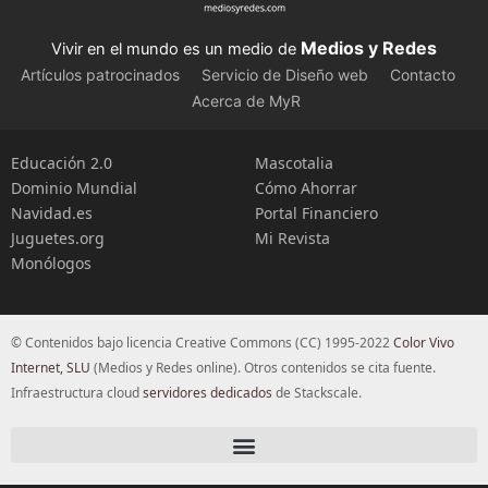
Medios y Redes
Vivir en el mundo es un medio de
Artículos patrocinados
Servicio de Diseño web
Contacto
Acerca de MyR
Educación 2.0
Mascotalia
Dominio Mundial
Cómo Ahorrar
Navidad.es
Portal Financiero
Juguetes.org
Mi Revista
Monólogos
© Contenidos bajo licencia Creative Commons (CC) 1995-2022
Color Vivo
Internet, SLU
(Medios y Redes online). Otros contenidos se cita fuente.
Infraestructura cloud
servidores dedicados
de Stackscale.