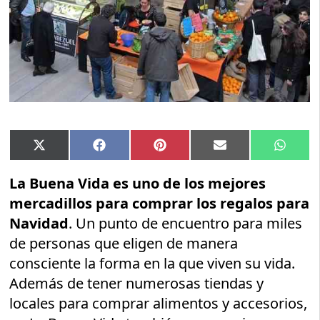
Compartir
Compartir
Compartir
Compartir
Compar
X
Facebook
Pinterest
Email
Whats
en
en
en
en
en
(Twitter)
La Buena Vida es uno de los mejores
mercadillos para comprar los regalos para
Navidad
. Un punto de encuentro para miles
de personas que eligen de manera
consciente la forma en la que viven su vida.
Además de tener numerosas tiendas y
locales para comprar alimentos y accesorios,