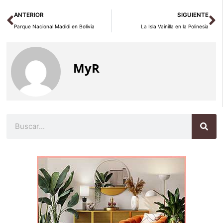
Ant
Si
ANTERIOR
SIGUIENTE
Parque Nacional Madidi en Bolivia
La Isla Vainilla en la Polinesia
MyR
Buscar