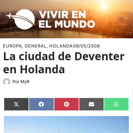
Ir
al
contenido
EUROPA
,
GENERAL
,
HOLANDA
08/05/2008
La ciudad de Deventer
en Holanda
Por
MyR
Compartir
Compartir
Compartir
Compartir
Compar
X
Facebook
Pinterest
Email
Whats
en
en
en
en
en
(Twitter)