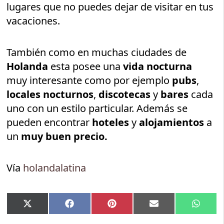
lugares que no puedes dejar de visitar en tus
vacaciones.
También como en muchas ciudades de
Holanda
esta posee una
vida nocturna
muy interesante como por ejemplo
pubs
,
locales nocturnos
,
discotecas
y
bares
cada
uno con un estilo particular. Además se
pueden encontrar
hoteles
y
alojamientos
a
un
muy buen precio.
Vía
holandalatina
Compartir
Compartir
Compartir
Compartir
Compar
X
Facebook
Pinterest
Email
Whats
en
en
en
en
en
(Twitter)