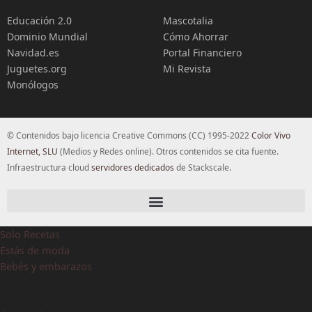
Educación 2.0
Mascotalia
Dominio Mundial
Cómo Ahorrar
Navidad.es
Portal Financiero
Juguetes.org
Mi Revista
Monólogos
© Contenidos bajo licencia Creative Commons (CC) 1995-2022
Color Vivo
Internet, SLU
(Medios y Redes online). Otros contenidos se cita fuente.
Infraestructura cloud
servidores dedicados
de Stackscale.
Solo Recetas
Estás de moda
Bebés y embarazos