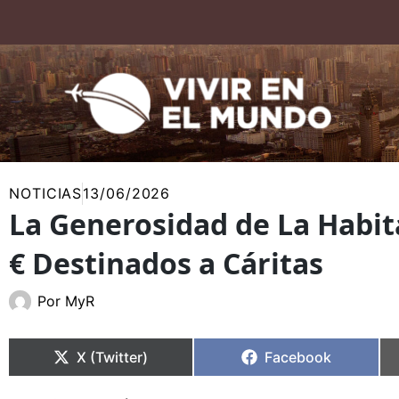
Ir
al
contenido
NOTICIAS
13/06/2026
La Generosidad de La Habita
€ Destinados a Cáritas
Por
MyR
Compartir
Compartir
Compartir
Compartir
en
en
en
en
X (Twitter)
Facebook