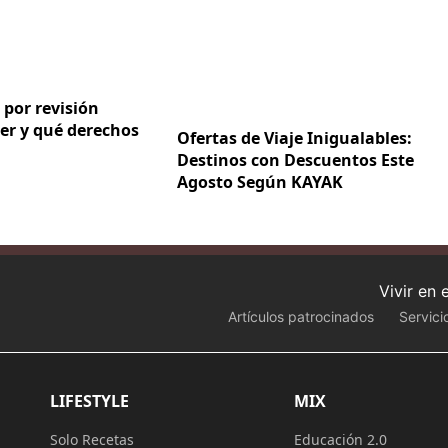
 por revisión
er y qué derechos
Ofertas de Viaje Inigualables:
Destinos con Descuentos Este
Agosto Según KAYAK
Vivir en
Artículos patrocinados
Servici
LIFESTYLE
MIX
Solo Recetas
Educación 2.0