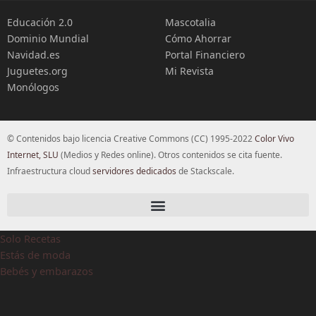
Educación 2.0
Mascotalia
Dominio Mundial
Cómo Ahorrar
Navidad.es
Portal Financiero
Juguetes.org
Mi Revista
Monólogos
© Contenidos bajo licencia Creative Commons (CC) 1995-2022
Color Vivo
Internet, SLU
(Medios y Redes online). Otros contenidos se cita fuente.
Infraestructura cloud
servidores dedicados
de Stackscale.
Solo Recetas
Estás de moda
Bebés y embarazos