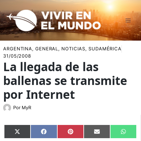
Ir
al
contenido
ARGENTINA
,
GENERAL
,
NOTICIAS
,
SUDAMÉRICA
31/05/2008
La llegada de las
ballenas se transmite
por Internet
Por
MyR
Compartir
Compartir
Compartir
Compartir
Compar
X
Facebook
Pinterest
Email
Whats
en
en
en
en
en
(Twitter)