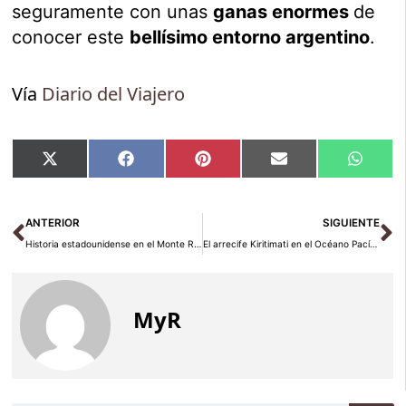
seguramente con unas
ganas enormes
de
conocer este
bellísimo entorno argentino
.
Vía
Diario del Viajero
Compartir
Compartir
Compartir
Compartir
Compar
X
Facebook
Pinterest
Email
Whats
en
en
en
en
en
(Twitter)
Ant
Si
ANTERIOR
SIGUIENTE
Historia estadounidense en el Monte Rushmore de Dakota
El arrecife Kiritimati en el Océano Pacífico
MyR