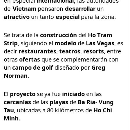
en especial
internacional
, las autoridades
de
Vietnam
pensaron
desarrollar
un
atractivo
un tanto
especial
para la zona.
Se trata de la
construcción
del
Ho Tram
Strip
, siguiendo el
modelo
de
Las Vegas
, es
decir
restaurantes
,
teatros
,
resorts
, entre
otras
ofertas
que se complementarán con
un
campo de golf
diseñado por
Greg
Norman
.
El
proyecto
se ya fue
iniciado
en las
cercanías
de las
playas
de
Ba Ria- Vung
Tau
, ubicadas a 80 kilómetros de
Ho Chi
Minh
.