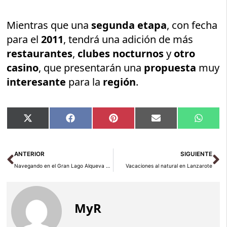
Mientras que una
segunda etapa
, con fecha
para el
2011
, tendrá una adición de más
restaurantes
,
clubes nocturnos
y
otro
casino
, que presentarán una
propuesta
muy
interesante
para la
región
.
Compartir
Compartir
Compartir
Compartir
Compar
X
Facebook
Pinterest
Email
Whats
en
en
en
en
en
(Twitter)
Ant
Si
ANTERIOR
SIGUIENTE
Navegando en el Gran Lago Alqueva entre Portugal y España
Vacaciones al natural en Lanzarote
MyR