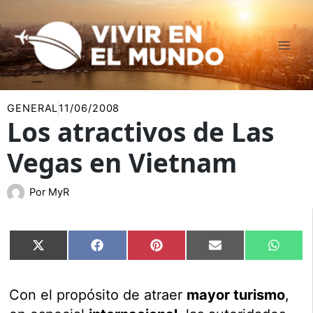
Ir
al
contenido
GENERAL
11/06/2008
Los atractivos de Las
Vegas en Vietnam
Por
MyR
Compartir
Compartir
Compartir
Compartir
Compar
X
Facebook
Pinterest
Email
Whats
en
en
en
en
en
(Twitter)
Con el propósito de atraer
mayor turismo
,