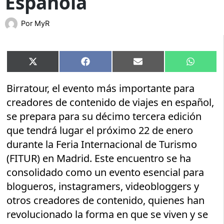
Española
Por
MyR
Compartir
Compartir
Compartir
Compart
X
Facebook
Email
WhatsA
en
en
en
en
(Twitter)
Birratour, el evento más importante para
creadores de contenido de viajes en español,
se prepara para su décimo tercera edición
que tendrá lugar el próximo 22 de enero
durante la Feria Internacional de Turismo
(FITUR) en Madrid. Este encuentro se ha
consolidado como un evento esencial para
blogueros, instagramers, videobloggers y
otros creadores de contenido, quienes han
revolucionado la forma en que se viven y se