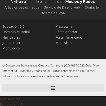
Medios y Redes
Vivir en el mundo es un medio de
Artículos patrocinados
Servicio de Diseño web
Contacto
Acerca de MyR
Educación 2.0
Mascotalia
Dominio Mundial
Cómo Ahorrar
Navidad.es
Portal Financiero
Juguetes.org
Mi Revista
Monólogos
© Contenidos bajo licencia Creative Commons (CC) 1995-2022
Color Vivo
Internet, SLU
(Medios y Redes online). Otros contenidos se cita fuente.
Infraestructura cloud
servidores dedicados
de Stackscale.
Solo Recetas
Estás de moda